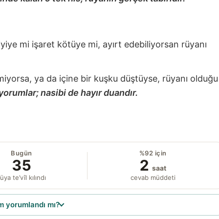
 iyiye mi işaret kötüye mi, ayırt edebiliyorsan rüyanı
miyorsa, ya da içine bir kuşku düştüyse, rüyanı olduğu
yorumlar; nasibi de hayır duandır.
Bugün
%92 için
35
2
saat
üya te’vîl kılındı
cevab müddeti
 yorumlandı mı?