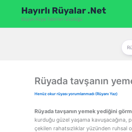
İçeriğe
Hayırlı Rüyalar .Net
atla
Büyük Rüya Tabirleri Sözlüğü
Rüyada tavşanın yem
Henüz okur rüyası yorumlanmadı (Rüyanı Yaz)
Rüyada tavşanın yemek yediğini gör
kurduğu güzel yaşama kavuşacağına, p
çekilen rahatsızlıklar yüzünden ruhsal 