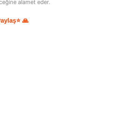
eceğine alamet eder.
Paylaş⭐ 🙏