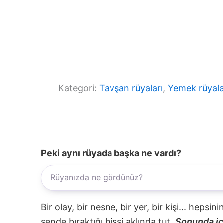
Kategori:
Tavşan rüyaları
, 
Yemek rüyala
Peki aynı rüyada başka ne vardı?
Bir olay, bir nesne, bir yer, bir kişi... hepsi
sende bıraktığı hissi aklında tut.
Sonunda içi