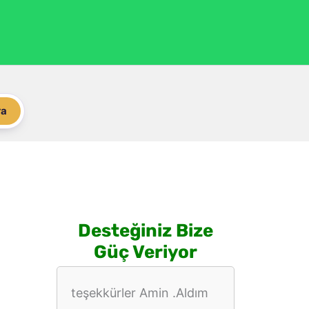
ra
Desteğiniz Bize
Güç Veriyor
teşekkürler Amin .Aldım