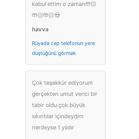
kabul ettim o zaman🤲🏻
🤲🏻🤲🏻😍
havva
Rüyada cep telefonun yere
düştüğünü görmek
Çok teşekkür ediyorum
gerçekten umut verici bir
tabir oldu çok büyük
sıkıntılar içindeydim
nerdeyse 1 yıldır