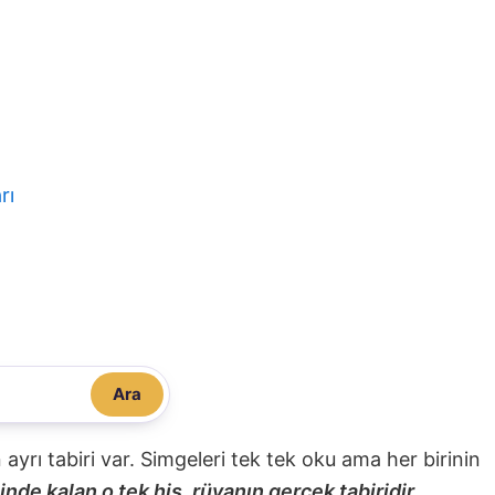
rı
Ara
nin ayrı tabiri var. Simgeleri tek tek oku ama her birinin
nde kalan o tek his, rüyanın gerçek tabiridir.