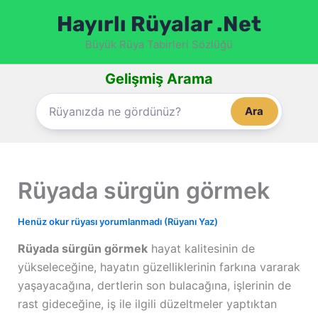
İçeriğe
Hayırlı Rüyalar .Net
atla
Büyük Rüya Tabirleri Sözlüğü
Gelişmiş Arama
Ara
Rüyada sürgün görmek
Henüz okur rüyası yorumlanmadı (Rüyanı Yaz)
Rüyada sürgün görmek
hayat kalitesinin de
yükseleceğine, hayatın güzelliklerinin farkına vararak
yaşayacağına, dertlerin son bulacağına, işlerinin de
rast gideceğine, iş ile ilgili düzeltmeler yaptıktan