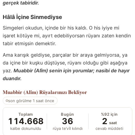
gerçek tabiridir.
Hâlâ İçine Sinmediyse
Simgeleri okudun, içinde bir his kaldı. O his iyiye mi
işaret kötüye mi, ayırt edebiliyorsan rüyanı zaten kendin
tabir etmişsin demektir.
Ama karışık geldiyse, parçalar bir araya gelmiyorsa, ya
da içine bir kuşku düştüyse, rüyanı olduğu gibi aşağıya
yaz.
Muabbir (Alîm) senin için yorumlar; nasibi de hayır
duandır.
Muabbir (Alîm)
Rüyalarınızı Bekliyor
son görülme 1 saat önce
Toplam
Bugün
%92 için
114.668
36
2
saat
kalbe dokunuldu
rüya te’vîl kılındı
cevab müddeti