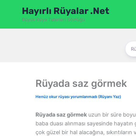
İçeriğe
Hayırlı Rüyalar .Net
atla
Büyük Rüya Tabirleri Sözlüğü
Rüyada saz görmek
Henüz okur rüyası yorumlanmadı (Rüyanı Yaz)
Rüyada saz görmek
uzun bir süre boyu
baba duası alınması sayesinde hayatın 
çok güzel bir hal alacağına, sıkıntıların 