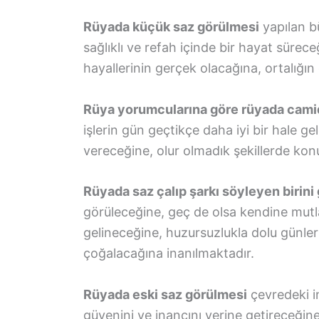
Rüyada küçük saz görülmesi
yapılan b
sağlıklı ve refah içinde bir hayat sürec
hayallerinin gerçek olacağına, ortalığın
Rüya yorumcularına göre rüyada cami
işlerin gün geçtikçe daha iyi bir hale g
vereceğine, olur olmadık şekillerde ko
Rüyada saz çalıp şarkı söyleyen birini
görüleceğine, geç de olsa kendine mutla
gelineceğine, huzursuzlukla dolu günler
çoğalacağına inanılmaktadır.
Rüyada eski saz görülmesi
çevredeki i
güvenini ve inancını yerine getireceğine 