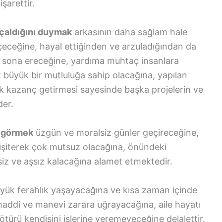
şarettir.
çaldığını duymak
arkasının daha sağlam hale
eçeceğine, hayal ettiğinden ve arzuladığından da
n sona ereceğine, yardıma muhtaç insanlara
 büyük bir mutluluğa sahip olacağına, yapılan
ük kazanç getirmesi sayesinde başka projelerin ve
der.
i görmek
üzgün ve moralsiz günler geçireceğine,
 işiterek çok mutsuz olacağına, önündeki
iz ve aşsız kalacağına alamet etmektedir.
ük ferahlık yaşayacağına ve kısa zaman içinde
addi ve manevi zarara uğrayacağına, aile hayatı
n ötürü kendisini işlerine veremeyeceğine delalettir.