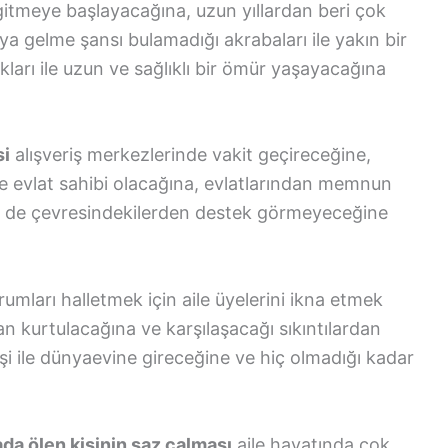
gitmeye başlayacağına, uzun yıllardan beri çok
aya gelme şansı bulamadığı akrabaları ile yakın bir
ları ile uzun ve sağlıklı bir ömür yaşayacağına
si
alışveriş merkezlerinde vakit geçireceğine,
ve evlat sahibi olacağına, evlatlarından memnun
bir de çevresindekilerden destek görmeyeceğine
umları halletmek için aile üyelerini ikna etmek
n kurtulacağına ve karşılaşacağı sıkıntılardan
i ile dünyaevine gireceğine ve hiç olmadığı kadar
a ölen kişinin saz çalması
aile hayatında çok