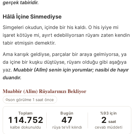
gerçek tabiridir.
Hâlâ İçine Sinmediyse
Simgeleri okudun, içinde bir his kaldı. O his iyiye mi
işaret kötüye mi, ayırt edebiliyorsan rüyanı zaten kendin
tabir etmişsin demektir.
Ama karışık geldiyse, parçalar bir araya gelmiyorsa, ya
da içine bir kuşku düştüyse, rüyanı olduğu gibi aşağıya
yaz.
Muabbir (Alîm) senin için yorumlar; nasibi de hayır
duandır.
Muabbir (Alîm)
Rüyalarınızı Bekliyor
son görülme 1 saat önce
Toplam
Bugün
%93 için
114.752
47
2
saat
kalbe dokunuldu
rüya te’vîl kılındı
cevab müddeti