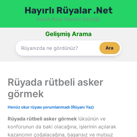
İçeriğe
Hayırlı Rüyalar .Net
atla
Büyük Rüya Tabirleri Sözlüğü
Gelişmiş Arama
Ara
Rüyada rütbeli asker
görmek
Henüz okur rüyası yorumlanmadı (Rüyanı Yaz)
Rüyada rütbeli asker görmek
lüksünün ve
konforunun da baki olacağına, işlerinin açılarak
kazancının çoğalacağına, başarısız ve mutsuz