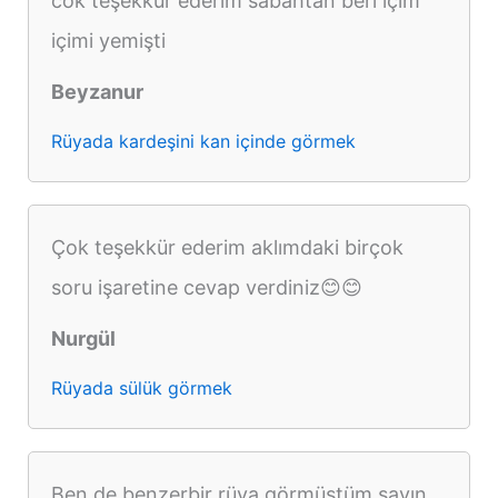
cok teşekkür ederim sabahtan beri içim
içimi yemişti
Beyzanur
Rüyada kardeşini kan içinde görmek
Çok teşekkür ederim aklımdaki birçok
soru işaretine cevap verdiniz😊😊
Nurgül
Rüyada sülük görmek
Ben de benzerbir rüya görmüştüm sayın