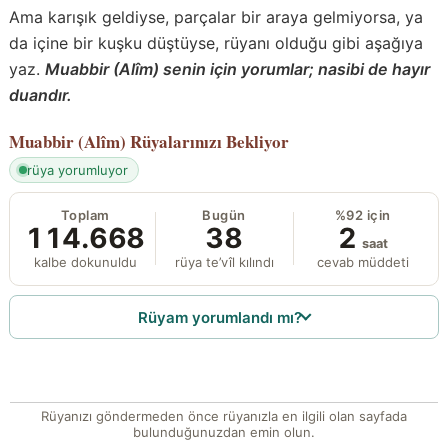
Ama karışık geldiyse, parçalar bir araya gelmiyorsa, ya
da içine bir kuşku düştüyse, rüyanı olduğu gibi aşağıya
yaz.
Muabbir (Alîm) senin için yorumlar; nasibi de hayır
duandır.
Muabbir (Alîm)
Rüyalarınızı Bekliyor
rüya yorumluyor
Toplam
Bugün
%92 için
114.668
38
2
saat
kalbe dokunuldu
rüya te’vîl kılındı
cevab müddeti
Rüyam yorumlandı mı?
Rüyanızı göndermeden önce rüyanızla en ilgili olan sayfada
bulunduğunuzdan emin olun.