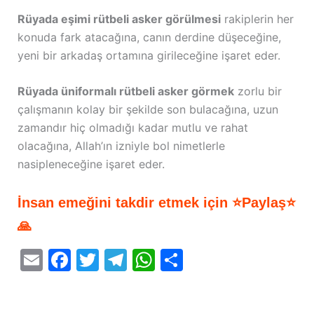
Rüyada eşimi rütbeli asker görülmesi
rakiplerin her
konuda fark atacağına, canın derdine düşeceğine,
yeni bir arkadaş ortamına girileceğine işaret eder.
Rüyada üniformalı rütbeli asker görmek
zorlu bir
çalışmanın kolay bir şekilde son bulacağına, uzun
zamandır hiç olmadığı kadar mutlu ve rahat
olacağına, Allah’ın izniyle bol nimetlerle
nasipleneceğine işaret eder.
İnsan emeğini takdir etmek için ⭐Paylaş⭐
🙏
E
F
T
T
W
S
m
a
w
el
h
h
ai
c
itt
e
at
ar