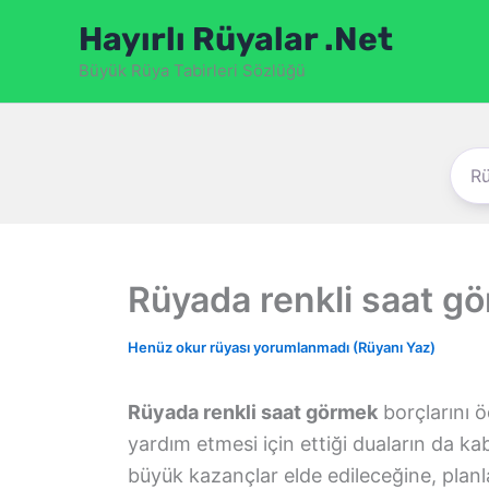
İçeriğe
Hayırlı Rüyalar .Net
atla
Büyük Rüya Tabirleri Sözlüğü
Rüyada renkli saat g
Henüz okur rüyası yorumlanmadı (Rüyanı Yaz)
Rüyada renkli saat görmek
borçlarını 
yardım etmesi için ettiği duaların da ka
büyük kazançlar elde edileceğine, planlar