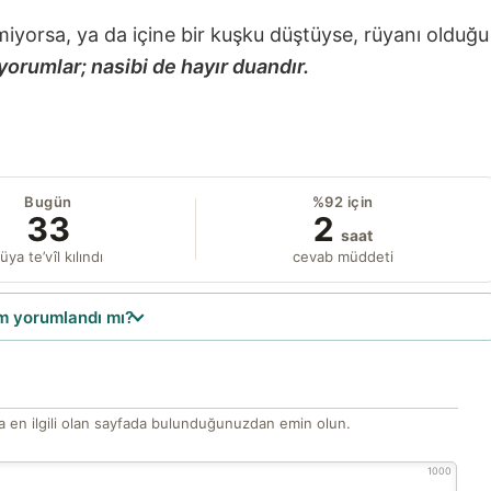
miyorsa, ya da içine bir kuşku düştüyse, rüyanı olduğu
yorumlar; nasibi de hayır duandır.
Bugün
%92 için
33
2
saat
üya te’vîl kılındı
cevab müddeti
 yorumlandı mı?
 en ilgili olan sayfada bulunduğunuzdan emin olun.
1000