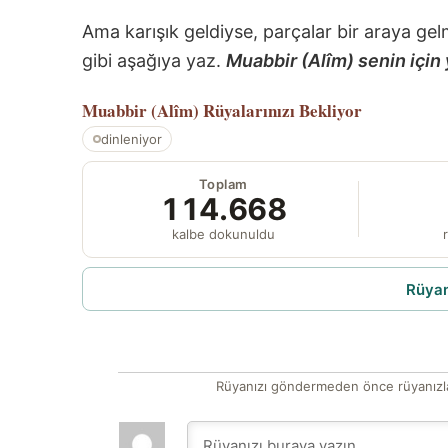
Ama karışık geldiyse, parçalar bir araya gel
gibi aşağıya yaz.
Muabbir (Alîm) senin için 
Muabbir (Alîm)
Rüyalarınızı Bekliyor
dinleniyor
Toplam
114.668
kalbe dokunuldu
r
Rüyam
Rüyanızı göndermeden önce rüyanızla