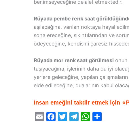
benimseyeceğine delalet etmektedir.
Rüyada pembe renk saat görüldüğünd
aşılacağına, varılan noktaya hayal edil
sona ereceğine, sıkıntılarından ve sorun
ödeyeceğine, kendisini çaresiz hissedec
Rüyada mor renk saat görülmesi
onun d
taşıyacağına, işlerinin daha da iyi olac
yerlere geleceğine, yapılan çalışmalar
elde edileceğine, dualarının kabul olacağ
İnsan emeğini takdir etmek için ⭐
E
F
T
T
W
S
m
a
w
el
h
h