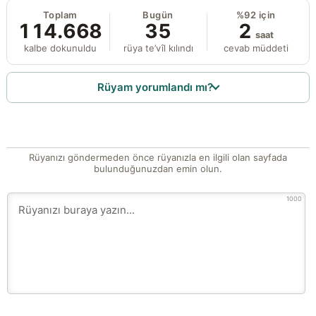
Toplam
Bugün
%92 için
114.668
35
2
saat
kalbe dokunuldu
rüya te’vîl kılındı
cevab müddeti
Rüyam yorumlandı mı?
Rüyanızı göndermeden önce rüyanızla en ilgili olan sayfada
bulunduğunuzdan emin olun.
1000