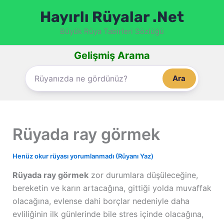
İçeriğe
Hayırlı Rüyalar .Net
atla
Büyük Rüya Tabirleri Sözlüğü
Gelişmiş Arama
Ara
Rüyada ray görmek
Henüz okur rüyası yorumlanmadı (Rüyanı Yaz)
Rüyada ray görmek
zor durumlara düşüleceğine,
bereketin ve karın artacağına, gittiği yolda muvaffak
olacağına, evlense dahi borçlar nedeniyle daha
evliliğinin ilk günlerinde bile stres içinde olacağına,