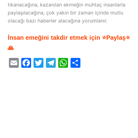
tıkanacağına, kazanılan ekmeğin muhtaç insanlarla
paylaşılacağına, çok yakın bir zaman içinde mutlu
olacağı bazı haberler alacağına yorumlanır.
İnsan emeğini takdir etmek için ⭐Paylaş⭐
🙏
E
F
T
T
W
S
m
a
w
el
h
h
ai
c
itt
e
at
ar
l
e
er
gr
s
e
b
a
A
o
m
p
o
p
k