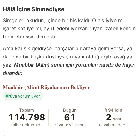
Hâlâ İçine Sinmediyse
Simgeleri okudun, içinde bir his kaldı. O his iyiye mi
işaret kötüye mi, ayırt edebiliyorsan rüyanı zaten kendin
tabir etmişsin demektir.
Ama karışık geldiyse, parçalar bir araya gelmiyorsa, ya
da içine bir kuşku düştüyse, rüyanı olduğu gibi aşağıya
yaz.
Muabbir (Alîm) senin için yorumlar; nasibi de hayır
duandır.
Muabbir (Alîm)
Rüyalarınızı Bekliyor
rüya yorumluyor
Toplam
Bugün
%94 için
114.798
61
2
saat
kalbe dokunuldu
rüya te’vîl kılındı
cevab müddeti