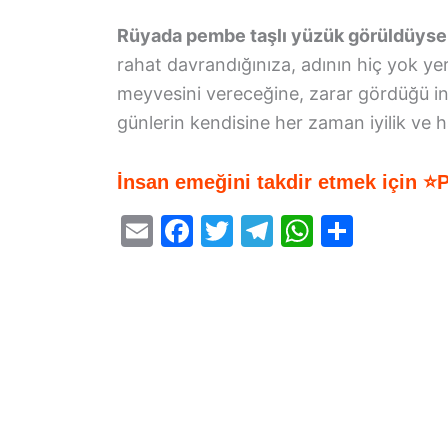
Rüyada pembe taşlı yüzük görüldüyse
rahat davrandığınıza, adının hiç yok yer
meyvesini vereceğine, zarar gördüğü i
günlerin kendisine her zaman iyilik ve h
İnsan emeğini takdir etmek için ⭐
E
F
T
T
W
S
m
a
w
el
h
h
ai
c
itt
e
at
ar
l
e
er
gr
s
e
b
a
A
o
m
p
o
p