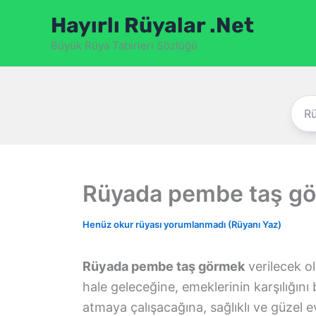
İçeriğe
Hayırlı Rüyalar .Net
atla
Büyük Rüya Tabirleri Sözlüğü
Rüyada pembe taş g
Henüz okur rüyası yorumlanmadı (Rüyanı Yaz)
Rüyada pembe taş görmek
verilecek ol
hale geleceğine, emeklerinin karşılığını
atmaya çalışacağına, sağlıklı ve güzel e