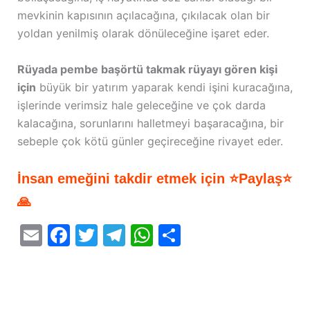
mevkinin kapısının açılacağına, çıkılacak olan bir
yoldan yenilmiş olarak dönüleceğine işaret eder.
Rüyada pembe başörtü takmak rüyayı gören kişi
için
büyük bir yatırım yaparak kendi işini kuracağına,
işlerinde verimsiz hale geleceğine ve çok darda
kalacağına, sorunlarını halletmeyi başaracağına, bir
sebeple çok kötü günler geçireceğine rivayet eder.
İnsan emeğini takdir etmek için ⭐Paylaş⭐
🙏
E
F
T
T
W
S
m
a
w
el
h
h
ai
c
itt
e
at
ar
l
e
er
gr
s
e