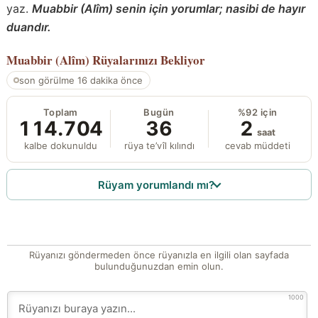
yaz.
Muabbir (Alîm) senin için yorumlar; nasibi de hayır
duandır.
Muabbir (Alîm)
Rüyalarınızı Bekliyor
son görülme 16 dakika önce
Toplam
Bugün
%92 için
114.704
36
2
saat
kalbe dokunuldu
rüya te’vîl kılındı
cevab müddeti
Rüyam yorumlandı mı?
Rüyanızı göndermeden önce rüyanızla en ilgili olan sayfada
bulunduğunuzdan emin olun.
1000