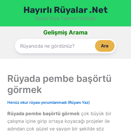
İçeriğe
Hayırlı Rüyalar .Net
atla
Büyük Rüya Tabirleri Sözlüğü
Gelişmiş Arama
Ara
Rüyada pembe başörtü
görmek
Henüz okur rüyası yorumlanmadı (Rüyanı Yaz)
Rüyada pembe başörtü görmek
çok büyük bir
çalışma içine girip ortaya koyacağı projeler ile
adından çok güzel ve saygın bir şekilde söz