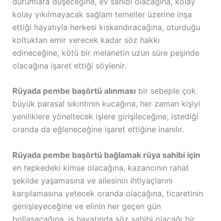
durumlara düşeceğine, ev sahibi olacağına, kolay
kolay yıkılmayacak sağlam temeller üzerine inşa
ettiği hayatıyla herkesi kıskandıracağına, oturduğu
koltuktan emir verecek kadar söz hakkı
edineceğine, kötü bir melanetin uzun süre peşinde
olacağına işaret ettiği söylenir.
Rüyada pembe başörtü alınması
bir sebeple çok
büyük parasal sıkıntının kucağına, her zaman kişiyi
yeniliklere yöneltecek işlere girişileceğine, istediği
oranda da eğleneceğine işaret ettiğine inanılır.
Rüyada pembe başörtü bağlamak rüya sahibi için
en tepkedeki kimse olacağına, kazancının rahat
şekilde yaşamasına ve ailesinin ihtiyaçlarını
karşılamasına yetecek oranda olacağına, ticaretinin
genişleyeceğine ve elinin her geçen gün
bollaşacağına, iş hayatında söz sahibi olacağı bir