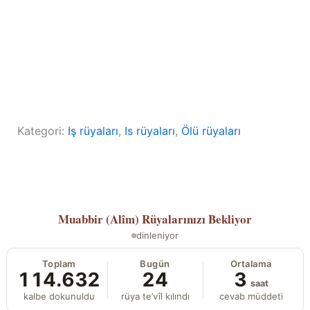
Kategori:
Iş rüyaları
, 
Is rüyaları
, 
Ölü rüyaları
Muabbir (Alîm)
Rüyalarınızı Bekliyor
dinleniyor
Toplam
Bugün
Ortalama
114.632
24
3
saat
kalbe dokunuldu
rüya te’vîl kılındı
cevab müddeti