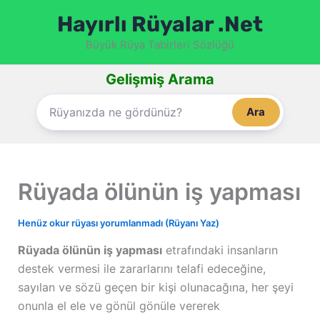
İçeriğe
Hayırlı Rüyalar .Net
atla
Büyük Rüya Tabirleri Sözlüğü
Gelişmiş Arama
Ara
Rüyada ölünün iş yapması
Henüz okur rüyası yorumlanmadı (Rüyanı Yaz)
Rüyada ölünün iş yapması
etrafındaki insanların
destek vermesi ile zararlarını telafi edeceğine,
sayılan ve sözü geçen bir kişi olunacağına, her şeyi
onunla el ele ve gönül gönüle vererek