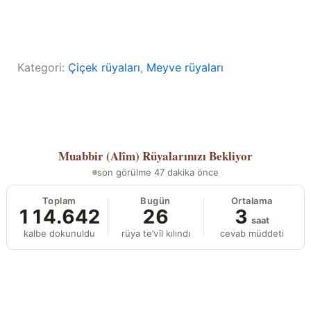
Kategori:
Çiçek rüyaları
, 
Meyve rüyaları
Muabbir (Alîm)
Rüyalarınızı Bekliyor
son görülme 47 dakika önce
Toplam
Bugün
Ortalama
114.642
26
3
saat
kalbe dokunuldu
rüya te’vîl kılındı
cevab müddeti