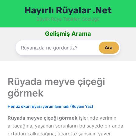
İçeriğe
Hayırlı Rüyalar .Net
atla
Büyük Rüya Tabirleri Sözlüğü
Gelişmiş Arama
Ara
Rüyada meyve çiçeği
görmek
Henüz okur rüyası yorumlanmadı (Rüyanı Yaz)
Rüyada meyve çiçeği görmek
işlerinde verimin
artacağına, yaşanan sorunların bu sayede bir anda
ortadan kalkacağına, ticarette şansının yaver