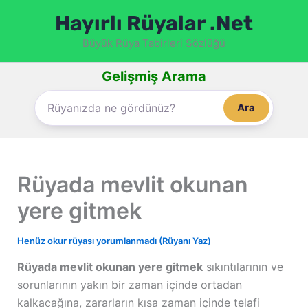
İçeriğe
Hayırlı Rüyalar .Net
atla
Büyük Rüya Tabirleri Sözlüğü
Gelişmiş Arama
Ara
Rüyada mevlit okunan
yere gitmek
Henüz okur rüyası yorumlanmadı (Rüyanı Yaz)
Rüyada mevlit okunan yere gitmek
sıkıntılarının ve
sorunlarının yakın bir zaman içinde ortadan
kalkacağına, zararların kısa zaman içinde telafi