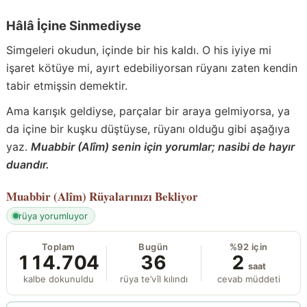
Hâlâ İçine Sinmediyse
Simgeleri okudun, içinde bir his kaldı. O his iyiye mi
işaret kötüye mi, ayırt edebiliyorsan rüyanı zaten kendin
tabir etmişsin demektir.
Ama karışık geldiyse, parçalar bir araya gelmiyorsa, ya
da içine bir kuşku düştüyse, rüyanı olduğu gibi aşağıya
yaz.
Muabbir (Alîm) senin için yorumlar; nasibi de hayır
duandır.
Muabbir (Alîm)
Rüyalarınızı Bekliyor
rüya yorumluyor
Toplam
Bugün
%92 için
114.704
36
2
saat
kalbe dokunuldu
rüya te’vîl kılındı
cevab müddeti