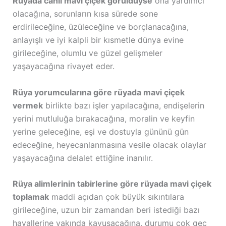
Rüyada canlı mavi çiçek görüldüyse
ona yardımcı
olacağına, sorunların kısa sürede sone
erdirileceğine, üzüleceğine ve borçlanacağına,
anlayışlı ve iyi kalpli bir kısmetle dünya evine
girileceğine, olumlu ve güzel gelişmeler
yaşayacağına rivayet eder.
Rüya yorumcularına göre rüyada mavi çiçek
vermek
birlikte bazı işler yapılacağına, endişelerin
yerini mutluluğa bırakacağına, moralin ve keyfin
yerine geleceğine, eşi ve dostuyla gününü gün
edeceğine, heyecanlanmasına vesile olacak olaylar
yaşayacağına delalet ettiğine inanılır.
Rüya alimlerinin tabirlerine göre rüyada mavi çiçek
toplamak
maddi açıdan çok büyük sıkıntılara
girileceğine, uzun bir zamandan beri istediği bazı
hayallerine yakında kavuşacağına, durumu çok geç