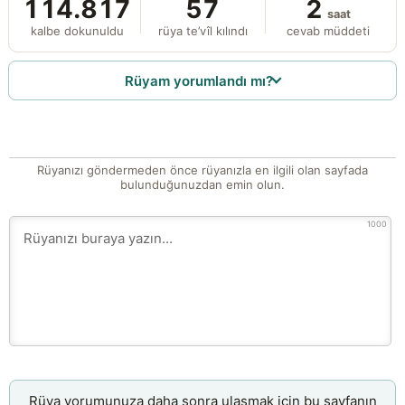
114.817
57
2
saat
kalbe dokunuldu
rüya te’vîl kılındı
cevab müddeti
Rüyam yorumlandı mı?
Rüyanızı göndermeden önce rüyanızla en ilgili olan sayfada
bulunduğunuzdan emin olun.
1000
Rüya yorumunuza daha sonra ulaşmak için bu sayfanın