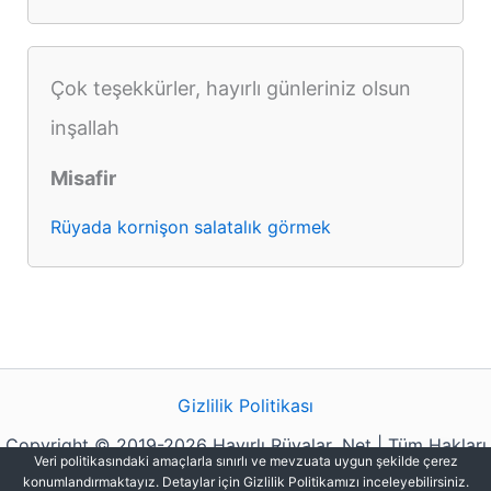
Çok teşekkürler, hayırlı günleriniz olsun
inşallah
Misafir
Rüyada kornişon salatalık görmek
Gizlilik Politikası
Copyright © 2019-2026 Hayırlı Rüyalar .Net | Tüm Hakları
Veri politikasındaki amaçlarla sınırlı ve mevzuata uygun şekilde çerez
Saklıdır.
konumlandırmaktayız. Detaylar için Gizlilik Politikamızı inceleyebilirsiniz.