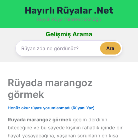
İçeriğe
Hayırlı Rüyalar .Net
atla
Büyük Rüya Tabirleri Sözlüğü
Gelişmiş Arama
Ara
Rüyada marangoz
görmek
Henüz okur rüyası yorumlanmadı (Rüyanı Yaz)
Rüyada marangoz görmek
geçim derdinin
biteceğine ve bu sayede kişinin rahatlık içinde bir
hayat yaşayacağına, yaşanan sorunların en kısa