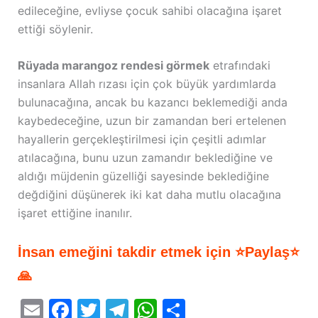
edileceğine, evliyse çocuk sahibi olacağına işaret
ettiği söylenir.
Rüyada marangoz rendesi görmek
etrafındaki
insanlara Allah rızası için çok büyük yardımlarda
bulunacağına, ancak bu kazancı beklemediği anda
kaybedeceğine, uzun bir zamandan beri ertelenen
hayallerin gerçekleştirilmesi için çeşitli adımlar
atılacağına, bunu uzun zamandır beklediğine ve
aldığı müjdenin güzelliği sayesinde beklediğine
değdiğini düşünerek iki kat daha mutlu olacağına
işaret ettiğine inanılır.
İnsan emeğini takdir etmek için ⭐Paylaş⭐
🙏
E
F
T
T
W
S