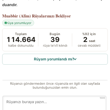
duandır.
Muabbir (Alîm)
Rüyalarınızı Bekliyor
rüya yorumluyor
Toplam
Bugün
%92 için
114.664
39
2
saat
kalbe dokunuldu
rüya te’vîl kılındı
cevab müddeti
Rüyam yorumlandı mı?
Rüyanızı göndermeden önce rüyanızla en ilgili olan sayfada
bulunduğunuzdan emin olun.
1000