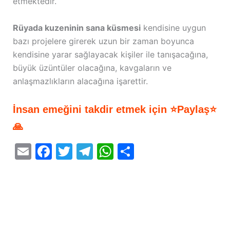
etmektedir.
Rüyada kuzeninin sana küsmesi
kendisine uygun
bazı projelere girerek uzun bir zaman boyunca
kendisine yarar sağlayacak kişiler ile tanışacağına,
büyük üzüntüler olacağına, kavgaların ve
anlaşmazlıkların alacağına işarettir.
İnsan emeğini takdir etmek için ⭐Paylaş⭐
🙏
E
F
T
T
W
S
m
a
w
el
h
h
ai
c
itt
e
at
ar
l
e
er
gr
s
e
b
a
A