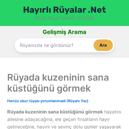
İçeriğe
Hayırlı Rüyalar .Net
atla
Büyük Rüya Tabirleri Sözlüğü
Gelişmiş Arama
Ara
Rüyada kuzeninin sana
küstüğünü görmek
Henüz okur rüyası yorumlanmadı (Rüyanı Yaz)
Rüyada kuzeninin sana küstüğünü görmek
hayatını
ailesine adayacağına, ele geçen fırsatların hayır
getireceğine, hayırlı ve sevinç dolu günler yaşayarak