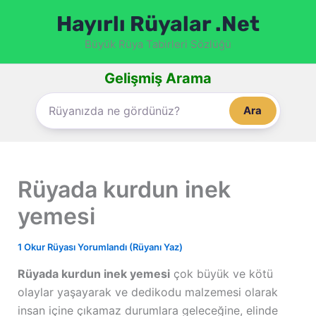
İçeriğe
Hayırlı Rüyalar .Net
atla
Büyük Rüya Tabirleri Sözlüğü
Gelişmiş Arama
Ara
Rüyada kurdun inek
yemesi
1 Okur Rüyası Yorumlandı (Rüyanı Yaz)
Rüyada kurdun inek yemesi
çok büyük ve kötü
olaylar yaşayarak ve dedikodu malzemesi olarak
insan içine çıkamaz durumlara geleceğine, elinde