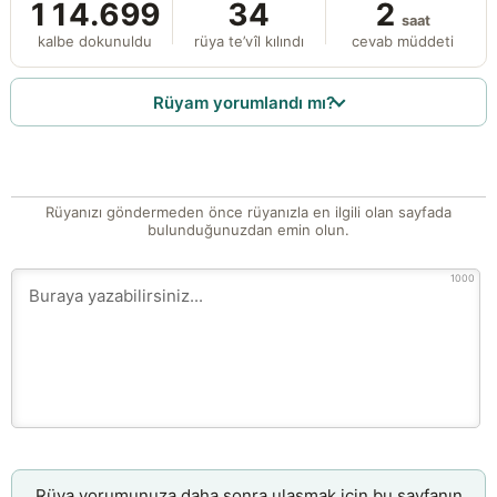
114.699
34
2
saat
kalbe dokunuldu
rüya te’vîl kılındı
cevab müddeti
Rüyam yorumlandı mı?
Rüyanızı göndermeden önce rüyanızla en ilgili olan sayfada
bulunduğunuzdan emin olun.
1000
Rüya yorumunuza daha sonra ulaşmak için bu sayfanın