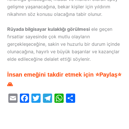
gelişme yaşanacağına, bekar kişiler için yıldırım
nikahının söz konusu olacağına tabir olunur.
Rüyada bilgisayar kulaklığı görülmesi
ele geçen
fırsatlar sayesinde çok mutlu olayların
gerçekleşeceğine, sakin ve huzurlu bir durum içinde
olunacağına, hayırlı ve büyük başarılar ve kazançlar
elde edileceğine delalet ettiği söylenir.
İnsan emeğini takdir etmek için ⭐Paylaş⭐
🙏
E
F
T
T
W
S
m
a
w
el
h
h
ai
c
itt
e
at
ar
l
e
er
gr
s
e