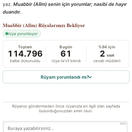
yaz.
Muabbir (Alîm) senin için yorumlar; nasibi de hayır
duandır.
Muabbir (Alîm)
Rüyalarınızı Bekliyor
rüya yorumluyor
Toplam
Bugün
%94 için
114.796
61
2
saat
kalbe dokunuldu
rüya te’vîl kılındı
cevab müddeti
Rüyam yorumlandı mı?
Rüyanızı göndermeden önce rüyanızla en ilgili olan sayfada
bulunduğunuzdan emin olun.
1000