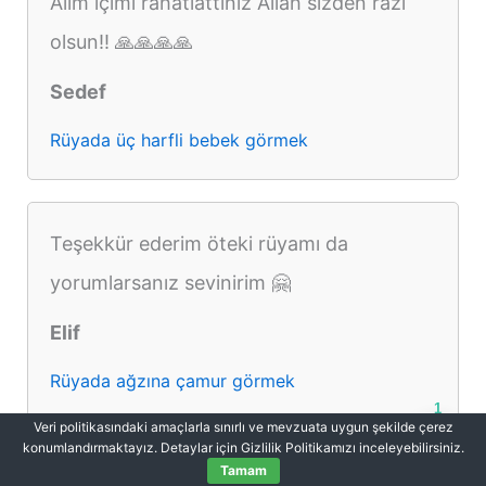
Alim içimi rahatlattınız Allah sizden razı
olsun!! 🙏🙏🙏🙏
Sedef
Rüyada üç harfli bebek görmek
Teşekkür ederim öteki rüyamı da
yorumlarsanız sevinirim 🤗
Elif
Rüyada ağzına çamur görmek
1
Veri politikasındaki amaçlarla sınırlı ve mevzuata uygun şekilde çerez
konumlandırmaktayız. Detaylar için Gizlilik Politikamızı inceleyebilirsiniz.
Tamam
Çok teşekkür ederim, inşaAllah öyle olur,