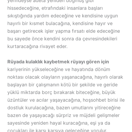
yerindeyse adeta yeniden doğmuş gibi
hissedeceğine, etrafındaki insanlara başları
sıkıştığında yardım edeceğine ve kendisine uygun
hayırlı bir kısmet bulacağına, kendisine hayır ve
başarı getirecek işler yapma fırsatı elde edeceğine
bu sayede önce kendini sonra da çevresindekileri
kurtaracağına rivayet eder.
Rüyada kulaklık kaybetmek rüyayı gören için
kariyerinin yükseleceğine ve hayatında dönüm
noktası olacak olayların yaşanacağına, hayırlı olarak
başlayan bir çalışmanın kötü bir şekilde ve geride
yüklü miktarda borç bırakarak biteceğine, büyük
üzüntüler ve acılar yaşayacağına, hoşsohbet birisi ile
dostluk kurulacağına, bazen umutlarını yitireceğine
bazen de yaşayacağı sürpriz ve müjdeli gelişmeler
sayesinde yeniden hayal kuracağına, eşi ya da
çocukları ile karşı karşıya geleceğine yorulur.