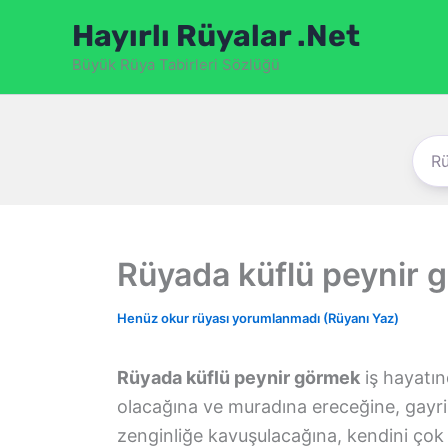
İçeriğe
Hayırlı Rüyalar .Net
atla
Büyük Rüya Tabirleri Sözlüğü
Rüyada küflü peynir 
Henüz okur rüyası yorumlanmadı (Rüyanı Yaz)
Rüyada küflü peynir görmek
iş hayatın
olacağına ve muradına ereceğine, gayri
zenginliğe kavuşulacağına, kendini çok