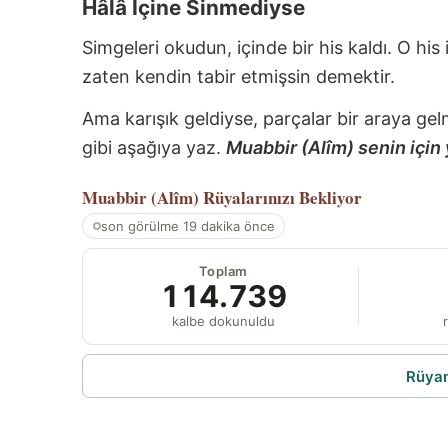
Hâlâ İçine Sinmediyse
Simgeleri okudun, içinde bir his kaldı. O his
zaten kendin tabir etmişsin demektir.
Ama karışık geldiyse, parçalar bir araya gel
gibi aşağıya yaz.
Muabbir (Alîm) senin için 
Muabbir (Alîm)
Rüyalarınızı Bekliyor
son görülme 19 dakika önce
Toplam
114.739
kalbe dokunuldu
r
Rüyam