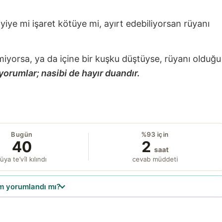
 iyiye mi işaret kötüye mi, ayırt edebiliyorsan rüyanı
miyorsa, ya da içine bir kuşku düştüyse, rüyanı olduğu
yorumlar; nasibi de hayır duandır.
Bugün
%93 için
40
2
saat
üya te’vîl kılındı
cevab müddeti
 yorumlandı mı?