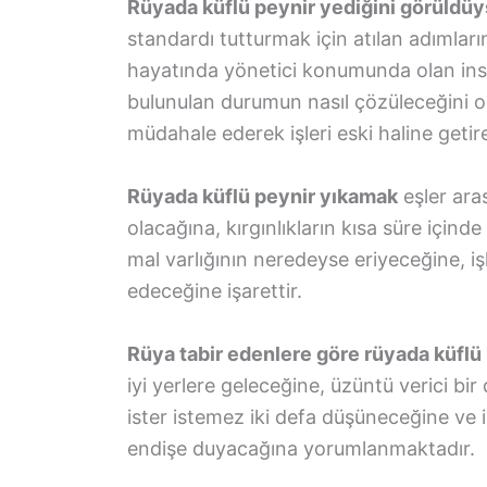
Rüyada küflü peynir yediğini görüldü
standardı tutturmak için atılan adımlar
hayatında yönetici konumunda olan insa
bulunulan durumun nasıl çözüleceğini 
müdahale ederek işleri eski haline getir
Rüyada küflü peynir yıkamak
eşler ara
olacağına, kırgınlıkların kısa süre için
mal varlığının neredeyse eriyeceğine, i
edeceğine işarettir.
Rüya tabir edenlere göre rüyada küflü
iyi yerlere geleceğine, üzüntü verici bi
ister istemez iki defa düşüneceğine ve iş
endişe duyacağına yorumlanmaktadır.