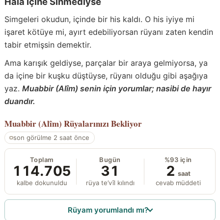
Hâlâ İçine Sinmediyse
Simgeleri okudun, içinde bir his kaldı. O his iyiye mi
işaret kötüye mi, ayırt edebiliyorsan rüyanı zaten kendin
tabir etmişsin demektir.
Ama karışık geldiyse, parçalar bir araya gelmiyorsa, ya
da içine bir kuşku düştüyse, rüyanı olduğu gibi aşağıya
yaz.
Muabbir (Alîm) senin için yorumlar; nasibi de hayır
duandır.
Muabbir (Alîm)
Rüyalarınızı Bekliyor
son görülme 2 saat önce
Toplam
Bugün
%93 için
114.705
31
2
saat
kalbe dokunuldu
rüya te’vîl kılındı
cevab müddeti
Rüyam yorumlandı mı?