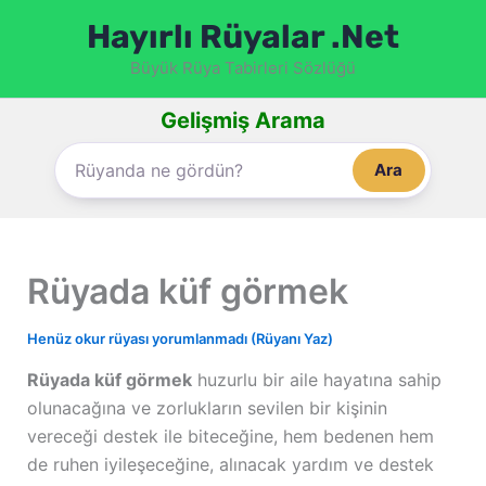
İçeriğe
Hayırlı Rüyalar .Net
atla
Büyük Rüya Tabirleri Sözlüğü
Gelişmiş Arama
Ara
Rüyada küf görmek
Henüz okur rüyası yorumlanmadı (Rüyanı Yaz)
Rüyada küf görmek
huzurlu bir aile hayatına sahip
olunacağına ve zorlukların sevilen bir kişinin
vereceği destek ile biteceğine, hem bedenen hem
de ruhen iyileşeceğine, alınacak yardım ve destek