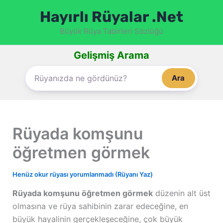
İçeriğe
Hayırlı Rüyalar .Net
atla
Büyük Rüya Tabirleri Sözlüğü
Gelişmiş Arama
Ara
Rüyada komşunu
öğretmen görmek
Henüz okur rüyası yorumlanmadı (Rüyanı Yaz)
Rüyada komşunu öğretmen görmek
düzenin alt üst
olmasına ve rüya sahibinin zarar edeceğine, en
büyük hayalinin gerçekleşeceğine, çok büyük