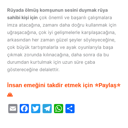
Rüyada ölmüş komşunun sesini duymak rüya
sahibi kişi için
çok önemli ve başarılı çalışmalara
imza atacağına, zamanı daha doğru kullanmak için
uğraşacağına, çok iyi gelişmelerle karşılaşacağına,
arkasından her zaman güzel şeyler söyleyeceğine,
çok büyük tartışmalarla ve ayak oyunlarıyla başa
çıkmak zorunda kılınacağına, daha sonra da bu
durumdan kurtulmak için uzun süre çaba
göstereceğine delalettir.
İnsan emeğini takdir etmek için ⭐Paylaş⭐
🙏
E
F
T
T
W
S
m
a
w
el
h
h
ai
c
itt
e
at
ar