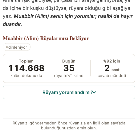
da içine bir kuşku düştüyse, rüyanı olduğu gibi aşağıya
yaz.
Muabbir (Alîm) senin için yorumlar; nasibi de hayır
duandır.
Muabbir (Alîm)
Rüyalarınızı Bekliyor
dinleniyor
Toplam
Bugün
%92 için
114.668
35
2
saat
kalbe dokunuldu
rüya te’vîl kılındı
cevab müddeti
Rüyam yorumlandı mı?
Rüyanızı göndermeden önce rüyanızla en ilgili olan sayfada
bulunduğunuzdan emin olun.