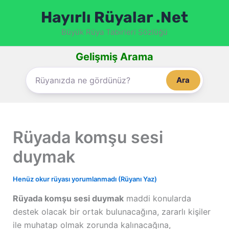
İçeriğe
Hayırlı Rüyalar .Net
atla
Büyük Rüya Tabirleri Sözlüğü
Gelişmiş Arama
Ara
Rüyada komşu sesi
duymak
Henüz okur rüyası yorumlanmadı (Rüyanı Yaz)
Rüyada komşu sesi duymak
maddi konularda
destek olacak bir ortak bulunacağına, zararlı kişiler
ile muhatap olmak zorunda kalınacağına,