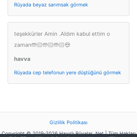
Rüyada beyaz sarımsak görmek
teşekkürler Amin .Aldım kabul ettim o
zaman🤲🏻🤲🏻🤲🏻😍
havva
Rüyada cep telefonun yere düştüğünü görmek
Gizlilik Politikası
Copyright © 2019-2026 Hayırlı Rüyalar .Net | Tüm Hakları