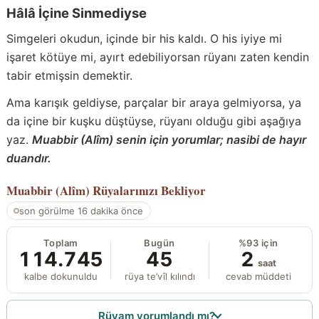
Hâlâ İçine Sinmediyse
Simgeleri okudun, içinde bir his kaldı. O his iyiye mi
işaret kötüye mi, ayırt edebiliyorsan rüyanı zaten kendin
tabir etmişsin demektir.
Ama karışık geldiyse, parçalar bir araya gelmiyorsa, ya
da içine bir kuşku düştüyse, rüyanı olduğu gibi aşağıya
yaz.
Muabbir (Alîm) senin için yorumlar; nasibi de hayır
duandır.
Muabbir (Alîm)
Rüyalarınızı Bekliyor
son görülme 16 dakika önce
Toplam
Bugün
%93 için
114.745
45
2
saat
kalbe dokunuldu
rüya te’vîl kılındı
cevab müddeti
Rüyam yorumlandı mı?