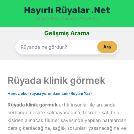
İçeriğe
Hayırlı Rüyalar .Net
atla
Büyük Rüya Tabirleri Sözlüğü
Gelişmiş Arama
Ara
Rüyada klinik görmek
Henüz okur rüyası yorumlanmadı (Rüyanı Yaz)
Rüyada klinik görmek
artık insanlar ile arasında
herhangi mesafe kalmayacağına, tecrübe sahibi bir
kişiden alınacak fikirler sayesinde yapılan hatalardan
ders çıkarılacağına, sağlık sorunları yaşanacağına ve