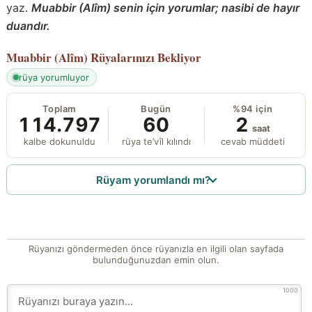
yaz.
Muabbir (Alîm) senin için yorumlar; nasibi de hayır
duandır.
Muabbir (Alîm)
Rüyalarınızı Bekliyor
rüya yorumluyor
Toplam
Bugün
%94 için
114.797
60
2
saat
kalbe dokunuldu
rüya te’vîl kılındı
cevab müddeti
Rüyam yorumlandı mı?
Rüyanızı göndermeden önce rüyanızla en ilgili olan sayfada
bulunduğunuzdan emin olun.
1000