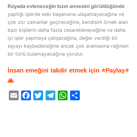
Rüyada evleneceğin kızın annesini görüldüğünde
yaptığı işlerde eski başarısına ulaşamayacağına ve
çok zor zamanlar geçireceğine, kendisini örnek alan
bazı kişilerin daha fazla cesaretleneceğine ve daha
iyi işler yapmaya çalışacağına, değer verdiği bir
eşyayı kaybedeceğine ancak çok aramasına rağmen
bir türlü bulamayacağına yorulur.
İnsan emeğini takdir etmek için ⭐Paylaş⭐
🙏
E
F
T
T
W
S
m
a
w
el
h
h
ai
c
itt
e
at
ar
l
e
er
gr
s
e
b
a
A