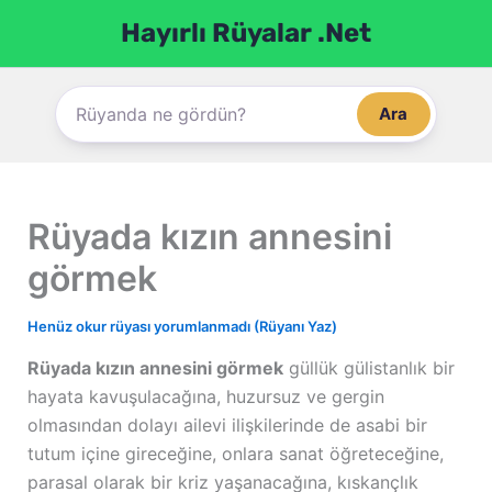
İçeriğe
Hayırlı Rüyalar .Net
atla
Ara
Rüyada kızın annesini
görmek
Henüz okur rüyası yorumlanmadı (Rüyanı Yaz)
Rüyada kızın annesini görmek
güllük gülistanlık bir
hayata kavuşulacağına, huzursuz ve gergin
olmasından dolayı ailevi ilişkilerinde de asabi bir
tutum içine gireceğine, onlara sanat öğreteceğine,
parasal olarak bir kriz yaşanacağına, kıskançlık