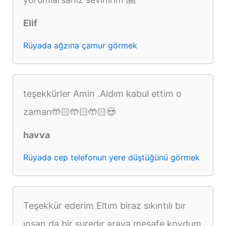
Elif
Rüyada ağzına çamur görmek
teşekkürler Amin .Aldım kabul ettim o
zaman🤲🏻🤲🏻🤲🏻😍
havva
Rüyada cep telefonun yere düştüğünü görmek
Teşekkür ederim Eltım biraz sıkıntılı bır
ınsan da bir suredır araya mesafe koydum