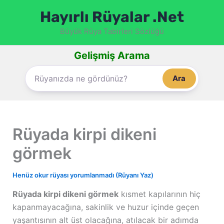
İçeriğe
Hayırlı Rüyalar .Net
atla
Büyük Rüya Tabirleri Sözlüğü
Gelişmiş Arama
Ara
Rüyada kirpi dikeni
görmek
Henüz okur rüyası yorumlanmadı (Rüyanı Yaz)
Rüyada kirpi dikeni görmek
kısmet kapılarının hiç
kapanmayacağına, sakinlik ve huzur içinde geçen
yaşantısının alt üst olacağına, atılacak bir adımda