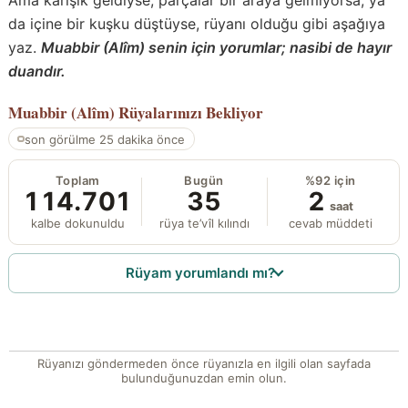
da içine bir kuşku düştüyse, rüyanı olduğu gibi aşağıya
yaz.
Muabbir (Alîm) senin için yorumlar; nasibi de hayır
duandır.
Muabbir (Alîm)
Rüyalarınızı Bekliyor
son görülme 25 dakika önce
Toplam
Bugün
%92 için
114.701
35
2
saat
kalbe dokunuldu
rüya te’vîl kılındı
cevab müddeti
Rüyam yorumlandı mı?
Rüyanızı göndermeden önce rüyanızla en ilgili olan sayfada
bulunduğunuzdan emin olun.