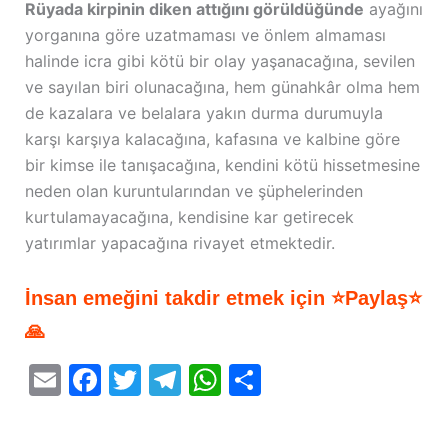
Rüyada kirpinin diken attığını görüldüğünde
ayağını
yorganına göre uzatmaması ve önlem almaması
halinde icra gibi kötü bir olay yaşanacağına, sevilen
ve sayılan biri olunacağına, hem günahkâr olma hem
de kazalara ve belalara yakın durma durumuyla
karşı karşıya kalacağına, kafasına ve kalbine göre
bir kimse ile tanışacağına, kendini kötü hissetmesine
neden olan kuruntularından ve şüphelerinden
kurtulamayacağına, kendisine kar getirecek
yatırımlar yapacağına rivayet etmektedir.
İnsan emeğini takdir etmek için ⭐Paylaş⭐
🙏
E
F
T
T
W
S
m
a
w
el
h
h
ai
c
itt
e
at
ar