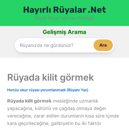
İçeriğe
Hayırlı Rüyalar .Net
atla
Büyük Rüya Tabirleri Sözlüğü
Gelişmiş Arama
Ara
Rüyada kilit görmek
Henüz okur rüyası yorumlanmadı (Rüyanı Yaz)
Rüyada kilit görmek
mesleğinde uzmanlık
yapacağına, kültürlü ve çağdaş olmaya değer
vereceğine, zarar edilen durumların kısa süre içinde
kara geçirileceğine, galibiyetin bu iki faktör