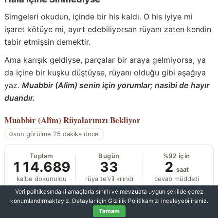
Simgeleri okudun, içinde bir his kaldı. O his iyiye mi
işaret kötüye mi, ayırt edebiliyorsan rüyanı zaten kendin
tabir etmişsin demektir.
Ama karışık geldiyse, parçalar bir araya gelmiyorsa, ya
da içine bir kuşku düştüyse, rüyanı olduğu gibi aşağıya
yaz.
Muabbir (Alîm) senin için yorumlar; nasibi de hayır
duandır.
Muabbir (Alîm)
Rüyalarınızı Bekliyor
son görülme 25 dakika önce
Toplam
Bugün
%92 için
114.689
33
2
saat
kalbe dokunuldu
rüya te’vîl kılındı
cevab müddeti
Veri politikasındaki amaçlarla sınırlı ve mevzuata uygun şekilde çerez
konumlandırmaktayız. Detaylar için Gizlilik Politikamızı inceleyebilirsiniz.
Rüyam yorumlandı mı?
Tamam