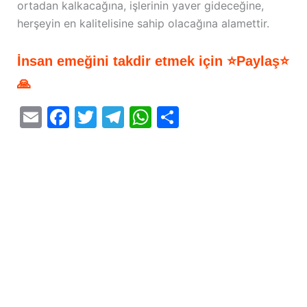
ortadan kalkacağına, işlerinin yaver gideceğine,
herşeyin en kalitelisine sahip olacağına alamettir.
İnsan emeğini takdir etmek için ⭐Paylaş⭐
🙏
E
F
T
T
W
S
m
a
w
el
h
h
ai
c
itt
e
at
ar
l
e
er
gr
s
e
b
a
A
o
m
p
o
p
k