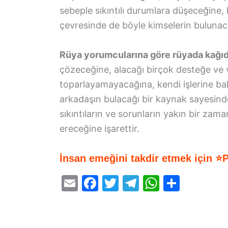
sebeple sıkıntılı durumlara düşeceğine
çevresinde de böyle kimselerin bulunac
Rüya yorumcularına göre rüyada kağı
çözeceğine, alacağı birçok desteğe ve v
toparlayamayacağına, kendi işlerine bak
arkadaşın bulacağı bir kaynak sayesind
sıkıntıların ve sorunların yakın bir zaman
ereceğine işarettir.
İnsan emeğini takdir etmek için ⭐
E
F
T
T
W
S
m
a
w
el
h
h
ai
c
itt
e
at
ar