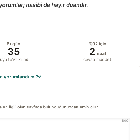
yorumlar; nasibi de hayır duandır.
Bugün
%92 için
35
2
saat
üya te’vîl kılındı
cevab müddeti
 yorumlandı mı?
 en ilgili olan sayfada bulunduğunuzdan emin olun.
1000