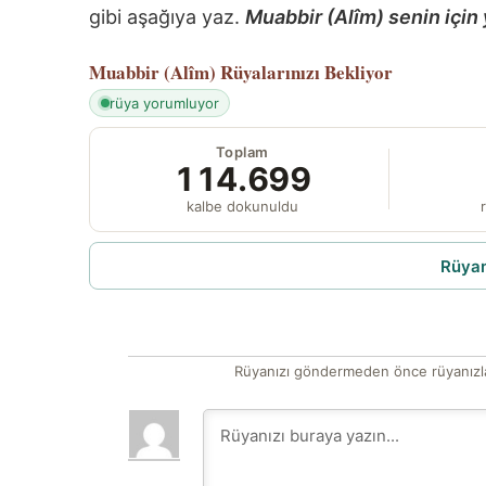
gibi aşağıya yaz.
Muabbir (Alîm) senin için 
Muabbir (Alîm)
Rüyalarınızı Bekliyor
rüya yorumluyor
Toplam
114.699
kalbe dokunuldu
r
Rüyam
Rüyanızı göndermeden önce rüyanızla