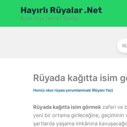
İçeriğe
Hayırlı Rüyalar .Net
atla
Büyük Rüya Tabirleri Sözlüğü
Rüyada kağıtta isim 
Henüz okur rüyası yorumlanmadı (Rüyanı Yaz)
Rüyada kağıtta isim görmek
zaferi ve 
yeni bir ortama girileceğine, geçiminin 
şartlarda yaşama imkânına kavuşacağına