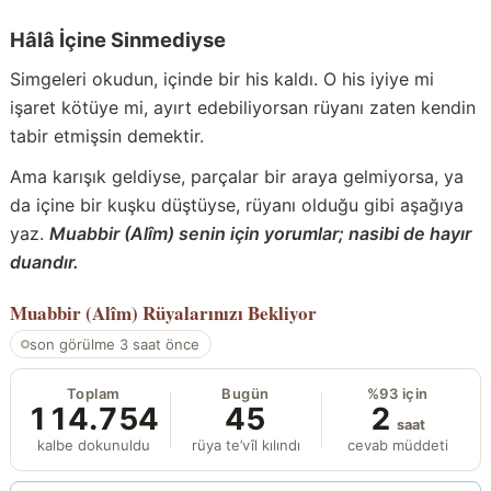
Hâlâ İçine Sinmediyse
Simgeleri okudun, içinde bir his kaldı. O his iyiye mi
işaret kötüye mi, ayırt edebiliyorsan rüyanı zaten kendin
tabir etmişsin demektir.
Ama karışık geldiyse, parçalar bir araya gelmiyorsa, ya
da içine bir kuşku düştüyse, rüyanı olduğu gibi aşağıya
yaz.
Muabbir (Alîm) senin için yorumlar; nasibi de hayır
duandır.
Muabbir (Alîm)
Rüyalarınızı Bekliyor
son görülme 3 saat önce
Toplam
Bugün
%93 için
114.754
45
2
saat
kalbe dokunuldu
rüya te’vîl kılındı
cevab müddeti