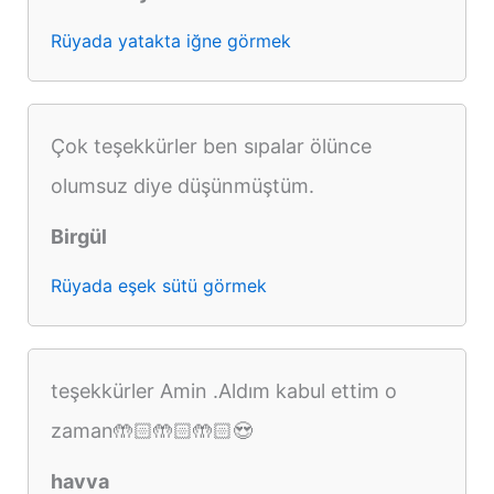
Rüyada yatakta iğne görmek
Çok teşekkürler ben sıpalar ölünce
olumsuz diye düşünmüştüm.
Birgül
Rüyada eşek sütü görmek
teşekkürler Amin .Aldım kabul ettim o
zaman🤲🏻🤲🏻🤲🏻😍
havva