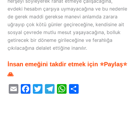
herşeyi söyleyerek rahat etmeye çalışacağına,
evdeki hesabın çarşıya uymayacağına ve bu nedenle
de gerek maddi gerekse manevi anlamda zarara
uğrayıp çok kötü günler geçireceğine, kendisine ait
sosyal çevrede mutlu mesut yaşayacağına, bolluk
getirecek bir döneme girileceğine ve ferahlığa
çıkılacağına delalet ettiğine inanılır.
İnsan emeğini takdir etmek için ⭐Paylaş⭐
🙏
E
F
T
T
W
S
m
a
w
el
h
h
ai
c
itt
e
at
ar
l
e
er
gr
s
e
b
a
A