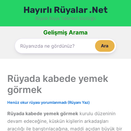
İçeriğe
Hayırlı Rüyalar .Net
atla
Büyük Rüya Tabirleri Sözlüğü
Gelişmiş Arama
Ara
Rüyada kabede yemek
görmek
Henüz okur rüyası yorumlanmadı (Rüyanı Yaz)
Rüyada kabede yemek görmek
kurulu düzeninin
devam edeceğine, küskün kişilerin arkadaşları
aracılığı ile barıştırılacağına, maddi açıdan büyük bir