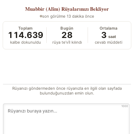
Muabbir (Alîm)
Rüyalarınızı Bekliyor
son görülme 13 dakika önce
Toplam
Bugün
Ortalama
114.639
28
3
saat
kalbe dokunuldu
rüya te’vîl kılındı
cevab müddeti
Rüyanızı göndermeden önce rüyanızla en ilgili olan sayfada
bulunduğunuzdan emin olun.
1000