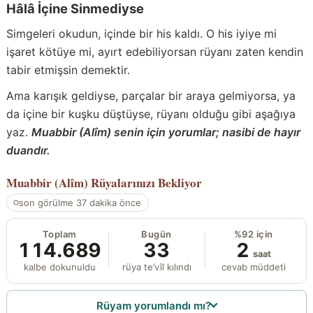
Hâlâ İçine Sinmediyse
Simgeleri okudun, içinde bir his kaldı. O his iyiye mi
işaret kötüye mi, ayırt edebiliyorsan rüyanı zaten kendin
tabir etmişsin demektir.
Ama karışık geldiyse, parçalar bir araya gelmiyorsa, ya
da içine bir kuşku düştüyse, rüyanı olduğu gibi aşağıya
yaz.
Muabbir (Alîm) senin için yorumlar; nasibi de hayır
duandır.
Muabbir (Alîm)
Rüyalarınızı Bekliyor
son görülme 37 dakika önce
Toplam
Bugün
%92 için
114.689
33
2
saat
kalbe dokunuldu
rüya te’vîl kılındı
cevab müddeti
Rüyam yorumlandı mı?