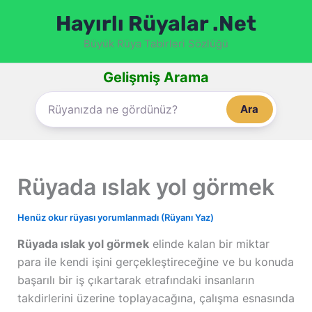
İçeriğe
Hayırlı Rüyalar .Net
atla
Büyük Rüya Tabirleri Sözlüğü
Gelişmiş Arama
Ara
Rüyada ıslak yol görmek
Henüz okur rüyası yorumlanmadı (Rüyanı Yaz)
Rüyada ıslak yol görmek
elinde kalan bir miktar
para ile kendi işini gerçekleştireceğine ve bu konuda
başarılı bir iş çıkartarak etrafındaki insanların
takdirlerini üzerine toplayacağına, çalışma esnasında