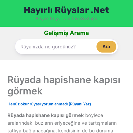
İçeriğe
Hayırlı Rüyalar .Net
atla
Büyük Rüya Tabirleri Sözlüğü
Gelişmiş Arama
Ara
Rüyada hapishane kapısı
görmek
Henüz okur rüyası yorumlanmadı (Rüyanı Yaz)
Rüyada hapishane kapısı görmek
böylece
aralarındaki buzların eriyeceğine ve tartışmaların
tatlıya bağlanacağına, kendisinin de bu duruma