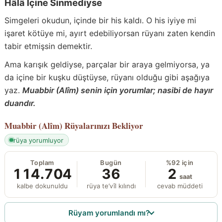
Hâlâ İçine Sinmediyse
Simgeleri okudun, içinde bir his kaldı. O his iyiye mi
işaret kötüye mi, ayırt edebiliyorsan rüyanı zaten kendin
tabir etmişsin demektir.
Ama karışık geldiyse, parçalar bir araya gelmiyorsa, ya
da içine bir kuşku düştüyse, rüyanı olduğu gibi aşağıya
yaz.
Muabbir (Alîm) senin için yorumlar; nasibi de hayır
duandır.
Muabbir (Alîm)
Rüyalarınızı Bekliyor
rüya yorumluyor
Toplam
Bugün
%92 için
114.704
36
2
saat
kalbe dokunuldu
rüya te’vîl kılındı
cevab müddeti
Rüyam yorumlandı mı?