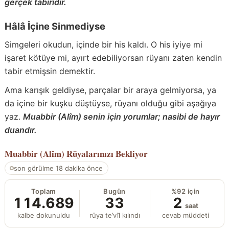
gerçek tabiridir.
Hâlâ İçine Sinmediyse
Simgeleri okudun, içinde bir his kaldı. O his iyiye mi
işaret kötüye mi, ayırt edebiliyorsan rüyanı zaten kendin
tabir etmişsin demektir.
Ama karışık geldiyse, parçalar bir araya gelmiyorsa, ya
da içine bir kuşku düştüyse, rüyanı olduğu gibi aşağıya
yaz.
Muabbir (Alîm) senin için yorumlar; nasibi de hayır
duandır.
Muabbir (Alîm)
Rüyalarınızı Bekliyor
son görülme 18 dakika önce
Toplam
Bugün
%92 için
114.689
33
2
saat
kalbe dokunuldu
rüya te’vîl kılındı
cevab müddeti