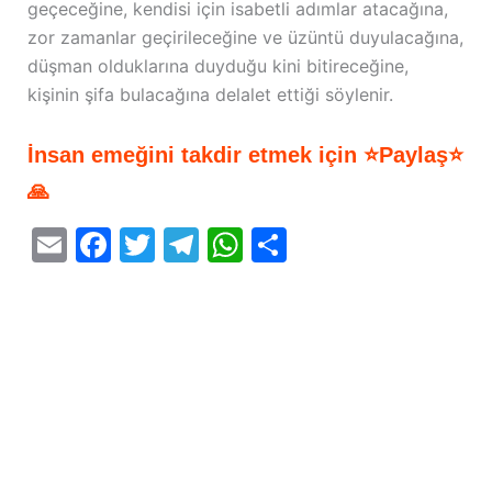
geçeceğine, kendisi için isabetli adımlar atacağına,
zor zamanlar geçirileceğine ve üzüntü duyulacağına,
düşman olduklarına duyduğu kini bitireceğine,
kişinin şifa bulacağına delalet ettiği söylenir.
İnsan emeğini takdir etmek için ⭐Paylaş⭐
🙏
E
F
T
T
W
S
m
a
w
el
h
h
ai
c
itt
e
at
ar
l
e
er
gr
s
e
b
a
A
o
m
p
o
p
k