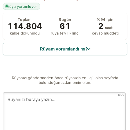
rüya yorumluyor
Toplam
Bugün
%94 için
114.804
61
2
saat
kalbe dokunuldu
rüya te’vîl kılındı
cevab müddeti
Rüyam yorumlandı mı?
Rüyanızı göndermeden önce rüyanızla en ilgili olan sayfada
bulunduğunuzdan emin olun.
1000