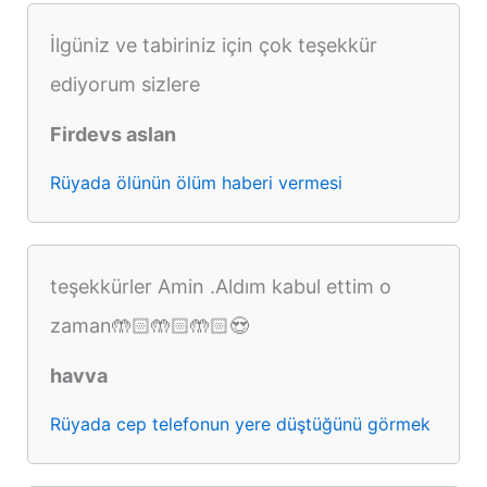
İlgüniz ve tabiriniz için çok teşekkür
ediyorum sizlere
Firdevs aslan
Rüyada ölünün ölüm haberi vermesi
teşekkürler Amin .Aldım kabul ettim o
zaman🤲🏻🤲🏻🤲🏻😍
havva
Rüyada cep telefonun yere düştüğünü görmek