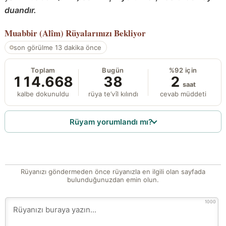
duandır.
Muabbir (Alîm)
Rüyalarınızı Bekliyor
son görülme 13 dakika önce
Toplam
Bugün
%92 için
114.668
38
2
saat
kalbe dokunuldu
rüya te’vîl kılındı
cevab müddeti
Rüyam yorumlandı mı?
Rüyanızı göndermeden önce rüyanızla en ilgili olan sayfada
bulunduğunuzdan emin olun.
1000