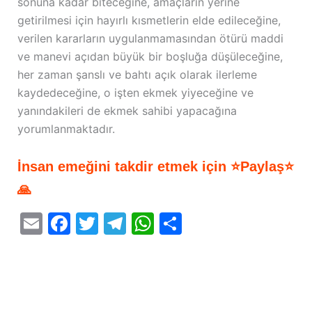
sonuna kadar biteceğine, amaçların yerine
getirilmesi için hayırlı kısmetlerin elde edileceğine,
verilen kararların uygulanmamasından ötürü maddi
ve manevi açıdan büyük bir boşluğa düşüleceğine,
her zaman şanslı ve bahtı açık olarak ilerleme
kaydedeceğine, o işten ekmek yiyeceğine ve
yanındakileri de ekmek sahibi yapacağına
yorumlanmaktadır.
İnsan emeğini takdir etmek için ⭐Paylaş⭐
🙏
E
F
T
T
W
S
m
a
w
el
h
h
ai
c
itt
e
at
ar
l
e
er
gr
s
e