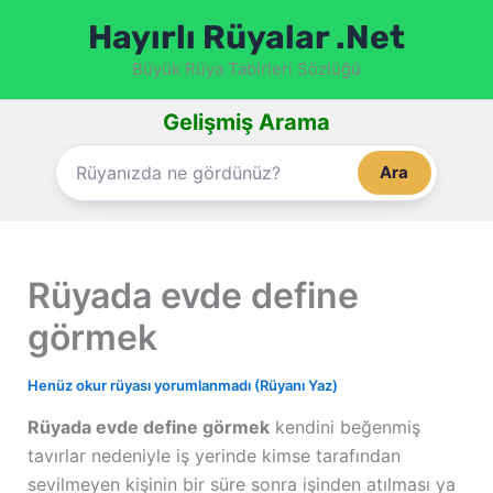
İçeriğe
Hayırlı Rüyalar .Net
atla
Büyük Rüya Tabirleri Sözlüğü
Gelişmiş Arama
Ara
Rüyada evde define
görmek
Henüz okur rüyası yorumlanmadı (Rüyanı Yaz)
Rüyada evde define görmek
kendini beğenmiş
tavırlar nedeniyle iş yerinde kimse tarafından
sevilmeyen kişinin bir süre sonra işinden atılması ya