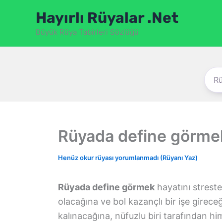
İçeriğe
Hayırlı Rüyalar .Net
atla
Büyük Rüya Tabirleri Sözlüğü
Rüyada define görme
Henüz okur rüyası yorumlanmadı (Rüyanı Yaz)
Rüyada define görmek
hayatını streste
olacağına ve bol kazançlı bir işe girec
kalınacağına, nüfuzlu biri tarafından him