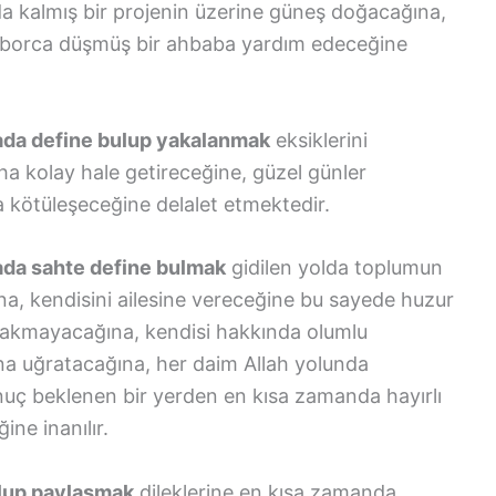
ıda kalmış bir projenin üzerine güneş doğacağına,
ce borca düşmüş bir ahbaba yardım edeceğine
ada define bulup yakalanmak
eksiklerini
a kolay hale getireceğine, güzel günler
a kötüleşeceğine delalet etmektedir.
ada sahte define bulmak
gidilen yolda toplumun
ğına, kendisini ailesine vereceğine bu sayede huzur
ırakmayacağına, kendisi hakkında olumlu
ğına uğratacağına, her daim Allah yolunda
uç beklenen bir yerden en kısa zamanda hayırlı
ine inanılır.
ulup paylaşmak
dileklerine en kısa zamanda