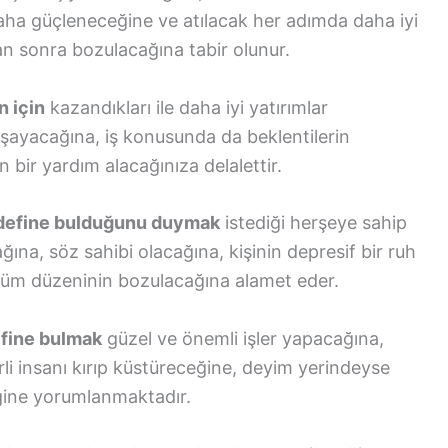
aha güçleneceğine ve atılacak her adımda daha iyi
man sonra bozulacağına tabir olunur.
 için
kazandıkları ile daha iyi yatırımlar
aşayacağına, iş konusunda da beklentilerin
bir yardım alacağınıza delalettir.
n define bulduğunu duymak
istediği herşeye sahip
ına, söz sahibi olacağına, kişinin depresif bir ruh
tüm düzeninin bozulacağına alamet eder.
efine bulmak
güzel ve önemli işler yapacağına,
i insanı kırıp küstüreceğine, deyim yerindeyse
ğine yorumlanmaktadır.