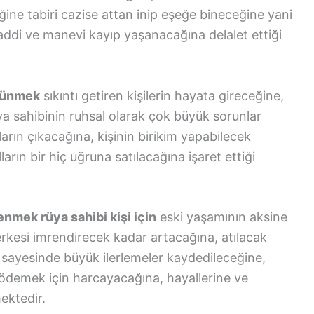
ğine tabiri cazise attan inip eşeğe bineceğine yani
addi ve manevi kayıp yaşanacağına delalet ettiği
üşünmek
sıkıntı getiren kişilerin hayata gireceğine,
a sahibinin ruhsal olarak çok büyük sorunlar
rın çıkacağına, kişinin birikim yapabilecek
arın bir hiç uğruna satılacağına işaret ettiği
enmek rüya sahibi kişi için
eski yaşamının aksine
kesi imrendirecek kadar artacağına, atılacak
r sayesinde büyük ilerlemeler kaydedileceğine,
 ödemek için harcayacağına, hayallerine ve
ektedir.