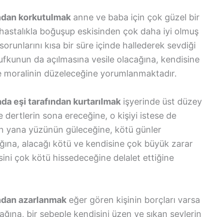
ından korkutulmak
anne ve baba için çok güzel bir
r hastalıkla boğuşup eskisinden çok daha iyi olmuş
orunlarını kısa bir süre içinde hallederek sevdiği
ufkunun da açılmasına vesile olacağına, kendisine
e moralinin düzeleceğine yorumlanmaktadır.
da eşi tarafından kurtarılmak
işyerinde üst düzey
dertlerin sona ereceğine, o kişiyi istese de
n yana yüzünün güleceğine, kötü günler
ağına, alacağı kötü ve kendisine çok büyük zarar
ini çok kötü hissedeceğine delalet ettiğine
ından azarlanmak
eğer gören kişinin borçları varsa
ğına, bir sebeple kendisini üzen ve sıkan şeylerin