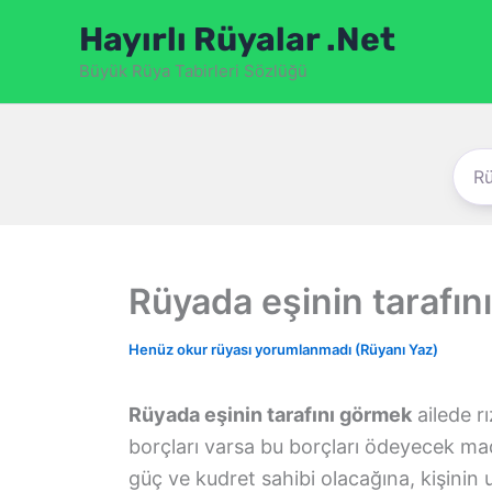
İçeriğe
Hayırlı Rüyalar .Net
atla
Büyük Rüya Tabirleri Sözlüğü
Rüyada eşinin tarafın
Henüz okur rüyası yorumlanmadı (Rüyanı Yaz)
Rüyada eşinin tarafını görmek
ailede r
borçları varsa bu borçları ödeyecek ma
güç ve kudret sahibi olacağına, kişinin 