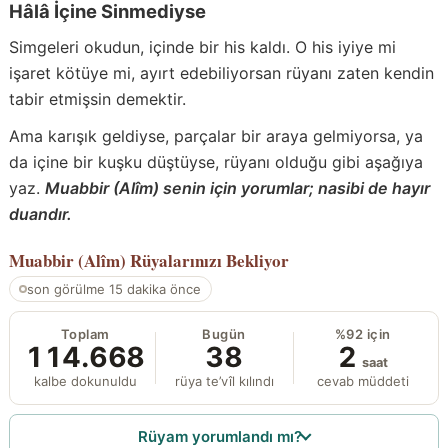
Hâlâ İçine Sinmediyse
Simgeleri okudun, içinde bir his kaldı. O his iyiye mi
işaret kötüye mi, ayırt edebiliyorsan rüyanı zaten kendin
tabir etmişsin demektir.
Ama karışık geldiyse, parçalar bir araya gelmiyorsa, ya
da içine bir kuşku düştüyse, rüyanı olduğu gibi aşağıya
yaz.
Muabbir (Alîm) senin için yorumlar; nasibi de hayır
duandır.
Muabbir (Alîm)
Rüyalarınızı Bekliyor
son görülme 15 dakika önce
Toplam
Bugün
%92 için
114.668
38
2
saat
kalbe dokunuldu
rüya te’vîl kılındı
cevab müddeti
Rüyam yorumlandı mı?