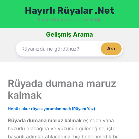
İçeriğe
Hayırlı Rüyalar .Net
atla
Büyük Rüya Tabirleri Sözlüğü
Gelişmiş Arama
Ara
Rüyada dumana maruz
kalmak
Henüz okur rüyası yorumlanmadı (Rüyanı Yaz)
Rüyada dumana maruz kalmak
eşinden yana
huzurlu olacağına ve yüzünün güleceğine, işte
başarılı adımlar atılacağına, hiç beklenmedik bir