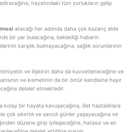
direceğine, hayatındaki tüm zorlukların gelip
lmesi
atacağı her adımda daha çok kazanç elde
de bir yer bulacağına, beklediği haberin
rinin karşılık bulmayacağına, sağlık sorunlarının
imiyetin ve ilişkinin daha da kuvvetleneceğine ve
a, şansının ve kısmetinin de bir ömür kendisine hayır
receğine delalet etmektedir.
 kolay bir hayata kavuşacağına, illet hastalıklara
e çok sıkıntılı ve sancılı günler yaşayacağına ve
ğinden düzene girip iyileşeceğine, hatasız ve en
rileceğine delalet ettiğine inanılır.