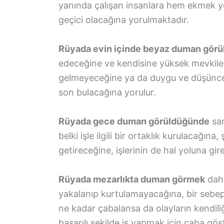
yanında çalışan insanlara hem ekmek ye
geçici olacağına yorulmaktadır.
Rüyada evin içinde beyaz duman görü
edeceğine ve kendisine yüksek mevkiler
gelmeyeceğine ya da duygu ve düşüncele
son bulacağına yorulur.
Rüyada gece duman görüldüğünde
sam
belki işle ilgili bir ortaklık kurulacağın
getireceğine, işlerinin de hal yoluna gi
Rüyada mezarlıkta duman görmek
daha
yakalanıp kurtulamayacağına, bir sebepl
ne kadar çabalansa da olayların kendili
başarılı şekilde iş yapmak için çaba göste