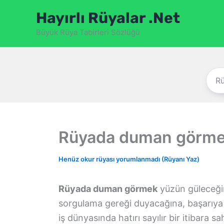
İçeriğe
Hayırlı Rüyalar .Net
atla
Büyük Rüya Tabirleri Sözlüğü
Rüyada duman görm
Henüz okur rüyası yorumlanmadı (Rüyanı Yaz)
Rüyada duman görmek
yüzün güleceğin
sorgulama gereği duyacağına, başarıya g
iş dünyasında hatırı sayılır bir itibara sa