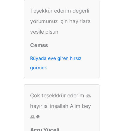
Teşekkür ederim değerli
yorumunuz için hayırlara
vesile olsun
Cemss
Rüyada eve giren hırsız
görmek
Çok teşekkkür ederim 🙏
hayırlısı inşallah Alim bey
🙏🍀
Arzu Yüceli