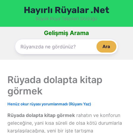
İçeriğe
Hayırlı Rüyalar .Net
atla
Büyük Rüya Tabirleri Sözlüğü
Gelişmiş Arama
Ara
Rüyada dolapta kitap
görmek
Henüz okur rüyası yorumlanmadı (Rüyanı Yaz)
Rüyada dolapta kitap görmek
rahatın ve konforun
geleceğine, yani kısa süreli de olsa kötü durumlarla
karşılaşılacağına, yeni bir işte tartışma