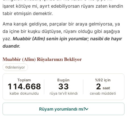
işaret kötüye mi, ayırt edebiliyorsan rüyanı zaten kendin
tabir etmişsin demektir.
Ama karışık geldiyse, parçalar bir araya gelmiyorsa, ya
da içine bir kuşku düştüyse, rüyanı olduğu gibi aşağıya
yaz.
Muabbir (Alîm) senin için yorumlar; nasibi de hayır
duandır.
Muabbir (Alîm)
Rüyalarınızı Bekliyor
dinleniyor
Toplam
Bugün
%92 için
114.668
33
2
saat
kalbe dokunuldu
rüya te’vîl kılındı
cevab müddeti
Rüyam yorumlandı mı?