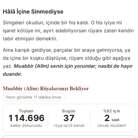
Hâlâ İçine Sinmediyse
Simgeleri okudun, içinde bir his kaldı. O his iyiye mi
işaret kötüye mi, ayırt edebiliyorsan rüyanı zaten kendin
tabir etmişsin demektir.
Ama karışık geldiyse, parçalar bir araya gelmiyorsa, ya
da içine bir kuşku düştüyse, rüyanı olduğu gibi aşağıya
yaz.
Muabbir (Alîm) senin için yorumlar; nasibi de hayır
duandır.
Muabbir (Alîm)
Rüyalarınızı Bekliyor
son görülme 11 dakika önce
Toplam
Bugün
%92 için
114.696
37
2
saat
kalbe dokunuldu
rüya te’vîl kılındı
cevab müddeti