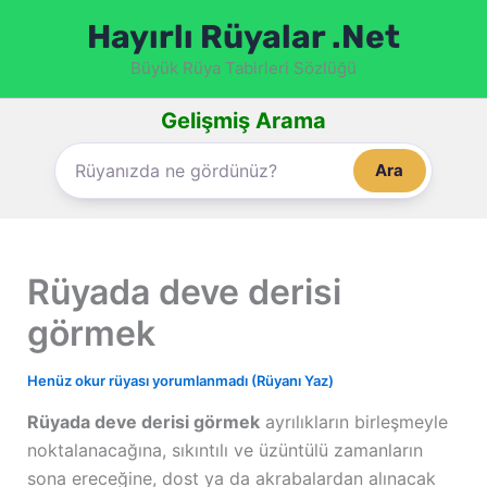
İçeriğe
Hayırlı Rüyalar .Net
atla
Büyük Rüya Tabirleri Sözlüğü
Gelişmiş Arama
Ara
Rüyada deve derisi
görmek
Henüz okur rüyası yorumlanmadı (Rüyanı Yaz)
Rüyada deve derisi görmek
ayrılıkların birleşmeyle
noktalanacağına, sıkıntılı ve üzüntülü zamanların
sona ereceğine, dost ya da akrabalardan alınacak