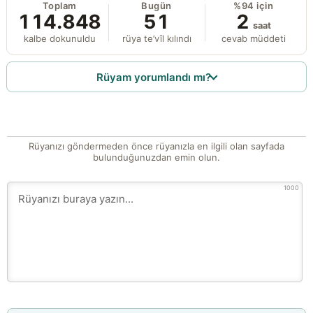
Toplam
Bugün
%94 için
114.848
51
2
saat
kalbe dokunuldu
rüya te’vîl kılındı
cevab müddeti
Rüyam yorumlandı mı?
Rüyanızı göndermeden önce rüyanızla en ilgili olan sayfada
bulunduğunuzdan emin olun.
1000