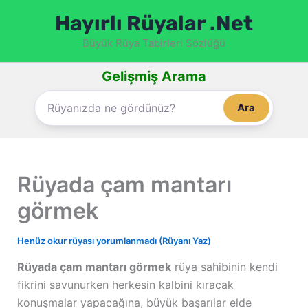
İçeriğe
Hayırlı Rüyalar .Net
atla
Büyük Rüya Tabirleri Sözlüğü
Gelişmiş Arama
Ara
Rüyada çam mantarı
görmek
Henüz okur rüyası yorumlanmadı (Rüyanı Yaz)
Rüyada çam mantarı görmek
rüya sahibinin kendi
fikrini savunurken herkesin kalbini kıracak
konuşmalar yapacağına, büyük başarılar elde