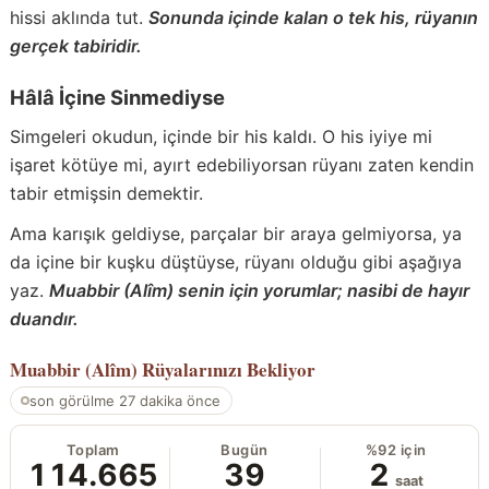
hissi aklında tut.
Sonunda içinde kalan o tek his, rüyanın
gerçek tabiridir.
Hâlâ İçine Sinmediyse
Simgeleri okudun, içinde bir his kaldı. O his iyiye mi
işaret kötüye mi, ayırt edebiliyorsan rüyanı zaten kendin
tabir etmişsin demektir.
Ama karışık geldiyse, parçalar bir araya gelmiyorsa, ya
da içine bir kuşku düştüyse, rüyanı olduğu gibi aşağıya
yaz.
Muabbir (Alîm) senin için yorumlar; nasibi de hayır
duandır.
Muabbir (Alîm)
Rüyalarınızı Bekliyor
son görülme 27 dakika önce
Toplam
Bugün
%92 için
114.665
39
2
saat