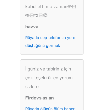
kabul ettim o zaman🤲🏻
🤲🏻🤲🏻😍
havva
Rüyada cep telefonun yere
düştüğünü görmek
İlgüniz ve tabiriniz için
çok teşekkür ediyorum
sizlere
Firdevs aslan
Rüyada ölünün ölüm haberi