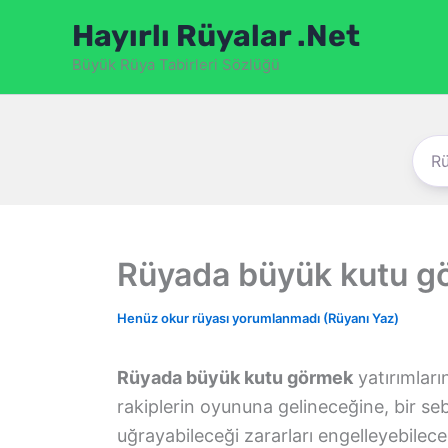
İçeriğe
Hayırlı Rüyalar .Net
atla
Büyük Rüya Tabirleri Sözlüğü
Rüyada büyük kutu g
Henüz okur rüyası yorumlanmadı (Rüyanı Yaz)
Rüyada büyük kutu görmek
yatırımları
rakiplerin oyununa gelineceğine, bir seb
uğrayabileceği zararları engelleyebilec