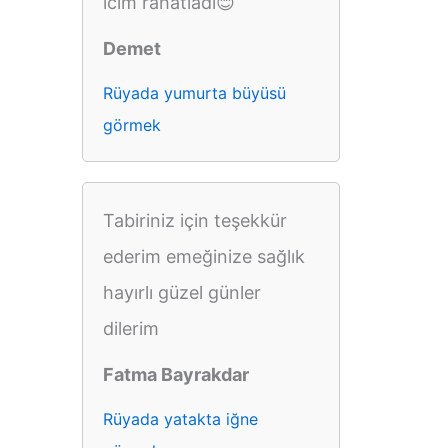
icim rahatladi😊
Demet
Rüyada yumurta büyüsü
görmek
Tabiriniz için teşekkür
ederim emeğinize sağlık
hayırlı güzel günler
dilerim
Fatma Bayrakdar
Rüyada yatakta iğne