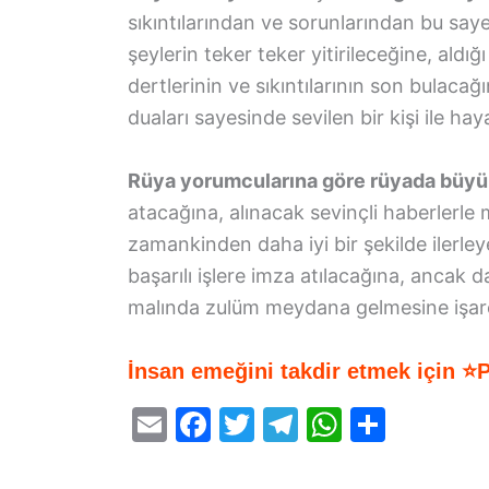
sıkıntılarından ve sorunlarından bu say
şeylerin teker teker yitirileceğine, aldı
dertlerinin ve sıkıntılarının son bulaca
duaları sayesinde sevilen bir kişi ile hay
Rüya yorumcularına göre rüyada büyü
atacağına, alınacak sevinçli haberlerle 
zamankinden daha iyi bir şekilde ilerley
başarılı işlere imza atılacağına, ancak
malında zulüm meydana gelmesine işaret
İnsan emeğini takdir etmek için ⭐
E
F
T
T
W
S
m
a
w
el
h
h