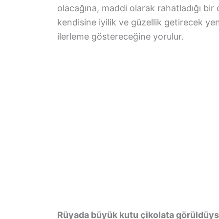
olacağına, maddi olarak rahatladığı bir
kendisine iyilik ve güzellik getirecek y
ilerleme göstereceğine yorulur.
Rüyada büyük kutu çikolata görüldüy