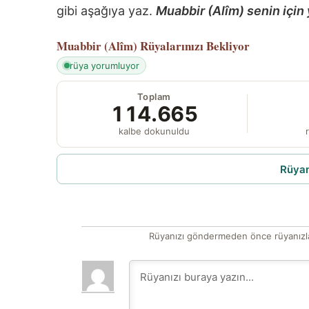
gibi aşağıya yaz.
Muabbir (Alîm) senin için 
Muabbir (Alîm)
Rüyalarınızı Bekliyor
rüya yorumluyor
Toplam
114.665
kalbe dokunuldu
r
Rüyam
Rüyanızı göndermeden önce rüyanızla