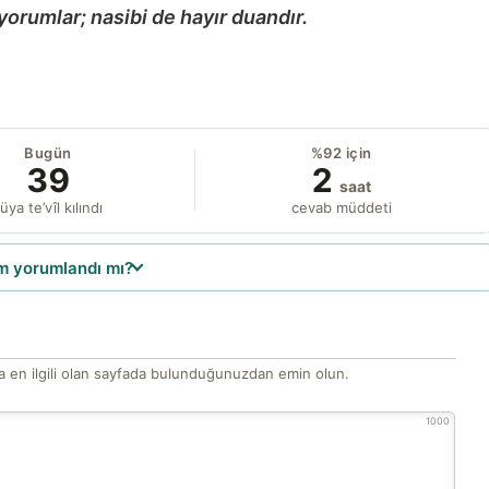
yorumlar; nasibi de hayır duandır.
Bugün
%92 için
39
2
saat
üya te’vîl kılındı
cevab müddeti
 yorumlandı mı?
 en ilgili olan sayfada bulunduğunuzdan emin olun.
1000