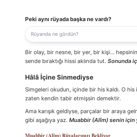
Peki aynı rüyada başka ne vardı?
Bir olay, bir nesne, bir yer, bir kişi... hepsi
sende bıraktığı hissi aklında tut.
Sonunda içi
Hâlâ İçine Sinmediyse
Simgeleri okudun, içinde bir his kaldı. O his
zaten kendin tabir etmişsin demektir.
Ama karışık geldiyse, parçalar bir araya gel
gibi aşağıya yaz.
Muabbir (Alîm) senin için 
Muabbir (Alîm)
Rüyalarınızı Bekliyor