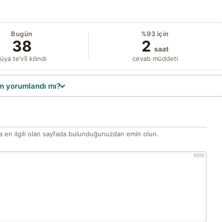
Bugün
%93 için
38
2
saat
üya te’vîl kılındı
cevab müddeti
 yorumlandı mı?
 en ilgili olan sayfada bulunduğunuzdan emin olun.
1000