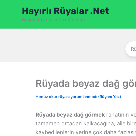
İçeriğe
Hayırlı Rüyalar .Net
atla
Büyük Rüya Tabirleri Sözlüğü
Rüyada beyaz dağ g
Henüz okur rüyası yorumlanmadı (Rüyanı Yaz)
Rüyada beyaz dağ görmek
rahatının ve
tamamen ortadan kalkacağına, aile bire
kaybedilenlerin yerine çok daha fazlasını