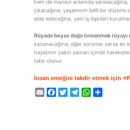
hem de manevi anlamda sarsılacağına, g
çıkacağına, yaşamının belli bir düzen
elde edeceğine, yeni iş ilişkileri kurul
Rüyada beyaz dağa tırmanmak rüyayı 
kazanacağına, eğer sorunlar varsa en 
hayatının yakın zaman içinde hareketlen
tabir olunur.
İnsan emeğini takdir etmek için ⭐
E
F
T
T
W
S
m
a
w
el
h
h
ai
c
itt
e
at
ar
l
e
er
gr
s
e
b
a
A