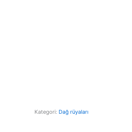
o
m
p
o
p
k
Kategori:
Dağ rüyaları