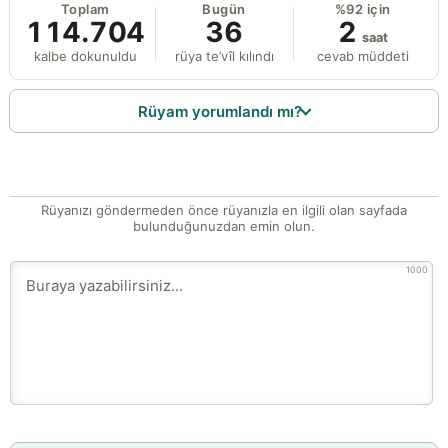
Toplam
Bugün
%92 için
114.704
36
2
saat
kalbe dokunuldu
rüya te’vîl kılındı
cevab müddeti
Rüyam yorumlandı mı?
Rüyanızı göndermeden önce rüyanızla en ilgili olan sayfada
bulunduğunuzdan emin olun.
1000