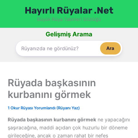
İçeriğe
Hayırlı Rüyalar .Net
atla
Büyük Rüya Tabirleri Sözlüğü
Gelişmiş Arama
Ara
Rüyada başkasının
kurbanını görmek
1 Okur Rüyası Yorumlandı (Rüyanı Yaz)
Rüyada başkasının kurbanını görmek
ne yapacağını
şaşıracağına, maddi açıdan çok huzurlu bir döneme
girileceğine, ancak o zaman rahat bir nefes