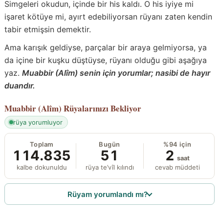
Simgeleri okudun, içinde bir his kaldı. O his iyiye mi
işaret kötüye mi, ayırt edebiliyorsan rüyanı zaten kendin
tabir etmişsin demektir.
Ama karışık geldiyse, parçalar bir araya gelmiyorsa, ya
da içine bir kuşku düştüyse, rüyanı olduğu gibi aşağıya
yaz.
Muabbir (Alîm) senin için yorumlar; nasibi de hayır
duandır.
Muabbir (Alîm)
Rüyalarınızı Bekliyor
rüya yorumluyor
Toplam
Bugün
%94 için
114.835
51
2
saat
kalbe dokunuldu
rüya te’vîl kılındı
cevab müddeti
Rüyam yorumlandı mı?