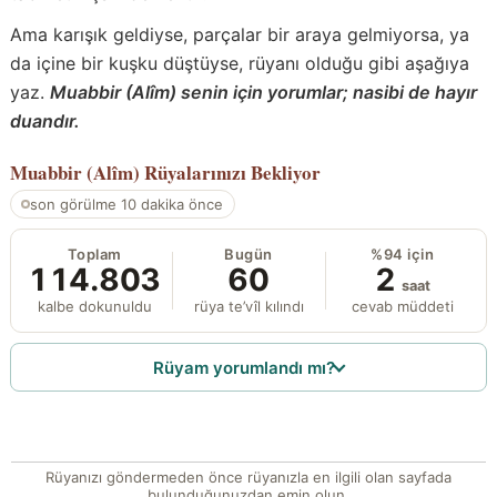
Ama karışık geldiyse, parçalar bir araya gelmiyorsa, ya
da içine bir kuşku düştüyse, rüyanı olduğu gibi aşağıya
yaz.
Muabbir (Alîm) senin için yorumlar; nasibi de hayır
duandır.
Muabbir (Alîm)
Rüyalarınızı Bekliyor
son görülme 10 dakika önce
Toplam
Bugün
%94 için
114.803
60
2
saat
kalbe dokunuldu
rüya te’vîl kılındı
cevab müddeti
Rüyam yorumlandı mı?
Rüyanızı göndermeden önce rüyanızla en ilgili olan sayfada
bulunduğunuzdan emin olun.