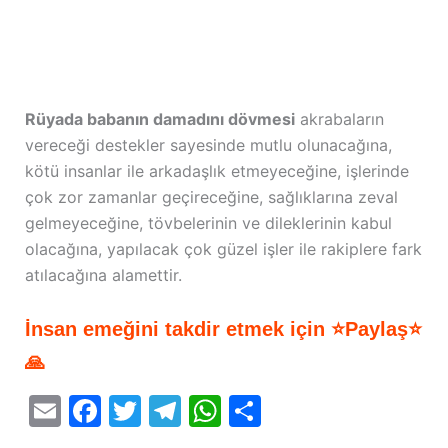
Rüyada babanın damadını dövmesi
akrabaların
vereceği destekler sayesinde mutlu olunacağına,
kötü insanlar ile arkadaşlık etmeyeceğine, işlerinde
çok zor zamanlar geçireceğine, sağlıklarına zeval
gelmeyeceğine, tövbelerinin ve dileklerinin kabul
olacağına, yapılacak çok güzel işler ile rakiplere fark
atılacağına alamettir.
İnsan emeğini takdir etmek için ⭐Paylaş⭐
🙏
E
F
T
T
W
S
m
a
w
el
h
h