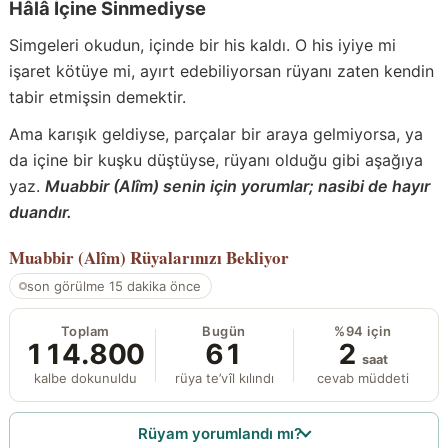
Hâlâ İçine Sinmediyse
Simgeleri okudun, içinde bir his kaldı. O his iyiye mi
işaret kötüye mi, ayırt edebiliyorsan rüyanı zaten kendin
tabir etmişsin demektir.
Ama karışık geldiyse, parçalar bir araya gelmiyorsa, ya
da içine bir kuşku düştüyse, rüyanı olduğu gibi aşağıya
yaz.
Muabbir (Alîm) senin için yorumlar; nasibi de hayır
duandır.
Muabbir (Alîm)
Rüyalarınızı Bekliyor
son görülme 15 dakika önce
Toplam
Bugün
%94 için
114.800
61
2
saat
kalbe dokunuldu
rüya te’vîl kılındı
cevab müddeti
Rüyam yorumlandı mı?