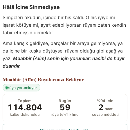
Hâlâ İçine Sinmediyse
Simgeleri okudun, içinde bir his kaldı. O his iyiye mi
işaret kötüye mi, ayırt edebiliyorsan rüyanı zaten kendin
tabir etmişsin demektir.
Ama karışık geldiyse, parçalar bir araya gelmiyorsa, ya
da içine bir kuşku düştüyse, rüyanı olduğu gibi aşağıya
yaz.
Muabbir (Alîm) senin için yorumlar; nasibi de hayır
duandır.
Muabbir (Alîm)
Rüyalarınızı Bekliyor
rüya yorumluyor
Toplam
Bugün
%94 için
114.804
59
2
saat
kalbe dokunuldu
rüya te’vîl kılındı
cevab müddeti